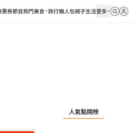
優惠券
節目
熱門
美食
旅行
懶人包
親子
生活
更多
人氣點閱榜