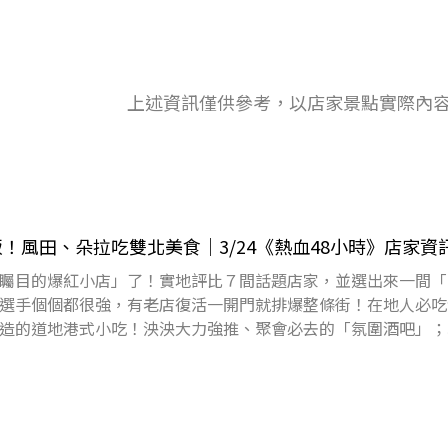
上述資訊僅供參考，以店家景點實際內
！風田、朵拉吃雙北美食｜3/24《熱血48小時》店家資
矚目的爆紅小店」了！實地評比７間話題店家，並選出來一間「2
選手個個都很強，有老店復活一開門就排爆整條街！在地人必吃
造的道地港式小吃！泱泱大力強推、聚會必去的「氛圍酒吧」；
餅」在台北