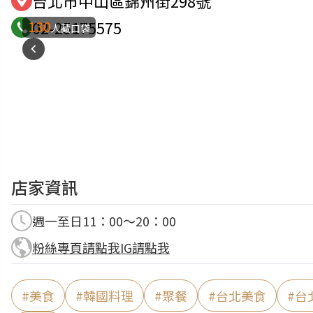
台北市中山區錦州街298號
130
02-25175575
人藏口袋
店家資訊
週一至日11：00～20：00
粉絲專頁請點我
IG請點我
#
美食
#
韓國料理
#
聚餐
#
台北美食
#
台