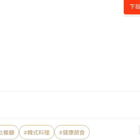
下載
北餐廳
#
韓式料理
#
健康蔬食