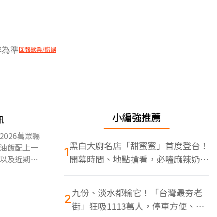
容為準
回報歇業/錯誤
小編強推薦
訊
026萬眾矚
黑白大廚名店「甜蜜蜜」首度登台！
油飯配上一
1
開幕時間、地點搶看，必嗑麻辣奶油
以及近期韓
蝦
九份、淡水都輸它！「台灣最夯老
2
街」狂吸1113萬人，停車方便、特