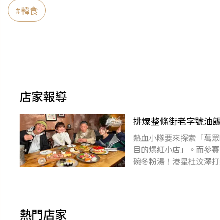
#
韓食
店家報導
排爆整條街老字號油飯
熱血小隊要來探索「萬眾
目的爆紅小店」。而參賽
碗冬粉湯！港星杜汶澤打
國爆紅的「杜拜巧克力Q
熱門店家