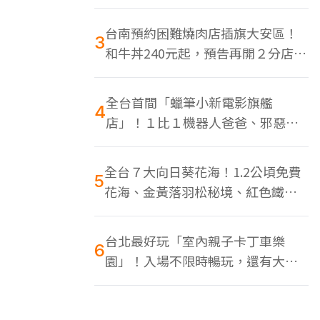
色美食多
台南預約困難燒肉店插旗大安區！
3
和牛丼240元起，預告再開２分店、
地點曝光
全台首間「蠟筆小新電影旗艦
4
店」！１比１機器人爸爸、邪惡正
男，百款周邊買翻
全台７大向日葵花海！1.2公頃免費
5
花海、金黃落羽松秘境、紅色鐵橋
同框
台北最好玩「室內親子卡丁車樂
6
園」！入場不限時暢玩，還有大螢
幕Switch遊戲區