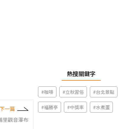
熱搜關鍵字
#
咖啡
#
立秋習俗
#
台北景點
#
福勝亭
#
中獎率
#
水煮蛋
下一篇
埔里觀音瀑布