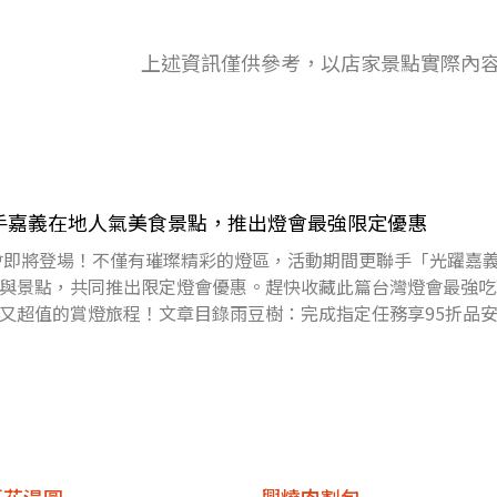
上述資訊僅供參考，以店家景點實際內
聯手嘉義在地人氣美食景點，推出燈會最強限定優惠
燈會即將登場！不僅有璀璨精彩的燈區，活動期間更聯手「光躍嘉
與景點，共同推出限定燈會優惠。趕快收藏此篇台灣燈會最強吃
又超值的賞燈旅程！文章目錄雨豆樹：完成指定任務享95折品
宴餐廳：