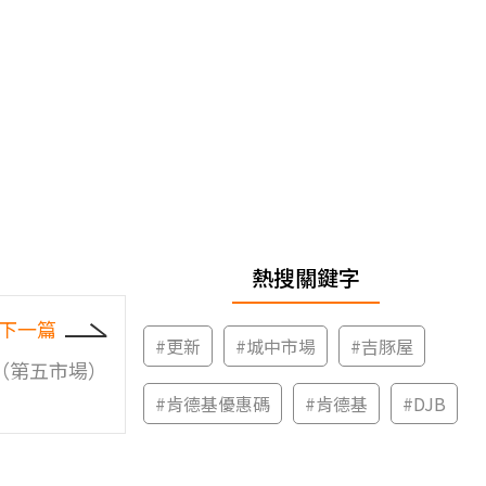
熱搜關鍵字
下一篇
#
更新
#
城中市場
#
吉豚屋
（第五市場）
#
肯德基優惠碼
#
肯德基
#
DJB