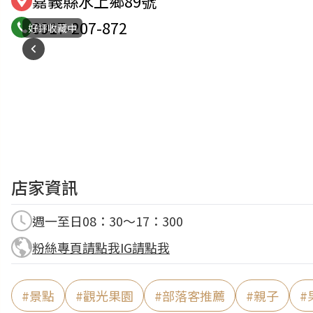
嘉義縣水上鄉89號
0917-207-872
好評收藏中
店家資訊
週一至日08：30～17：300
粉絲專頁請點我
IG請點我
#
景點
#
觀光果園
#
部落客推薦
#
親子
#