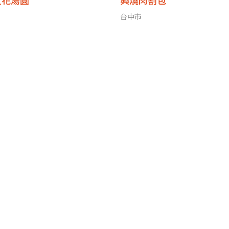
豆花湯圓
興燒肉割包
台中市