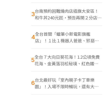
色美食多
台南預約困難燒肉店插旗大安區！
3
和牛丼240元起，預告再開２分店、
地點曝光
全台首間「蠟筆小新電影旗艦
4
店」！１比１機器人爸爸、邪惡正
男，百款周邊買翻
全台７大向日葵花海！1.2公頃免費
5
花海、金黃落羽松秘境、紅色鐵橋
同框
台北最好玩「室內親子卡丁車樂
6
園」！入場不限時暢玩，還有大螢
幕Switch遊戲區