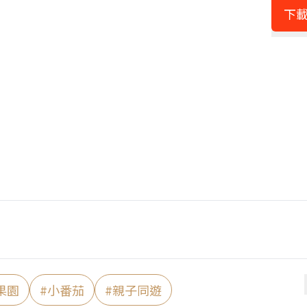
下載
果園
#
小番茄
#
親子同遊