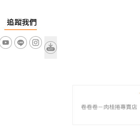
追蹤我們
卷卷卷－肉桂捲專賣店