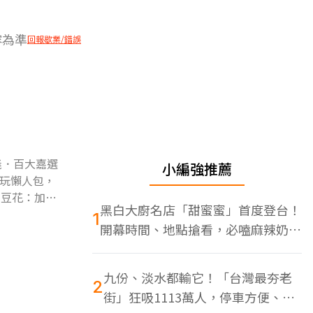
容為準
回報歇業/錯誤
義．百大嘉選
小編強推薦
玩懶人包，
安豆花：加購
黑白大廚名店「甜蜜蜜」首度登台！
1
開幕時間、地點搶看，必嗑麻辣奶油
蝦
九份、淡水都輸它！「台灣最夯老
2
街」狂吸1113萬人，停車方便、特