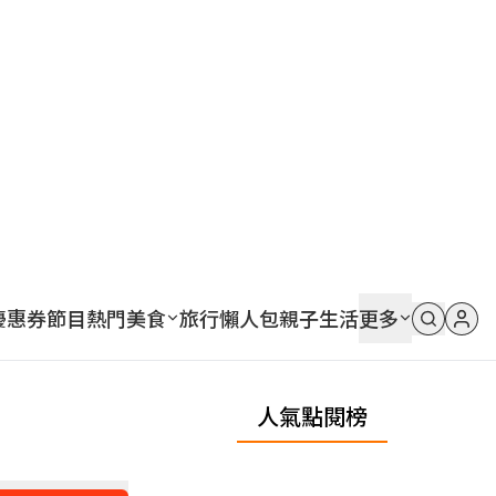
優惠券
節目
熱門
美食
旅行
懶人包
親子
生活
更多
人氣點閱榜