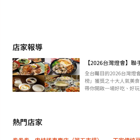
店家報導
【2026台灣燈會】
全台矚目的2026台灣
榜」獲獎之十大人氣美食
帶你開啟一場好吃、好玩
紅骨仙草凍5元嘉漁海鮮
熱門店家