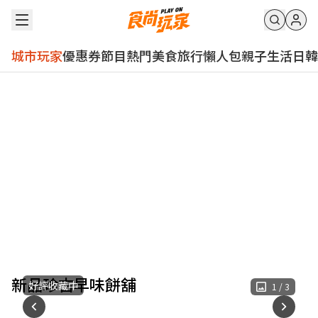
城市玩家
優惠券
節目
熱門
美食
旅行
懶人包
親子
生活
日韓
新品珍古早味餅舖
好評收藏中
1
/
3