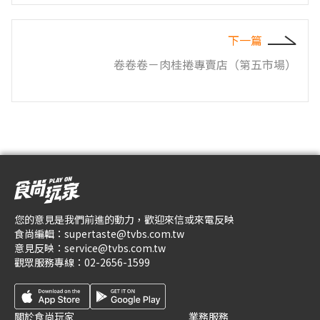
下一篇
卷卷卷－肉桂捲專賣店（第五市場）
您的意見是我們前進的動力，歡迎來信或來電反映
食尚編輯：
supertaste@tvbs.com.tw
意見反映：
service@tvbs.com.tw
觀眾服務專線：
02-2656-1599
關於食尚玩家
業務服務