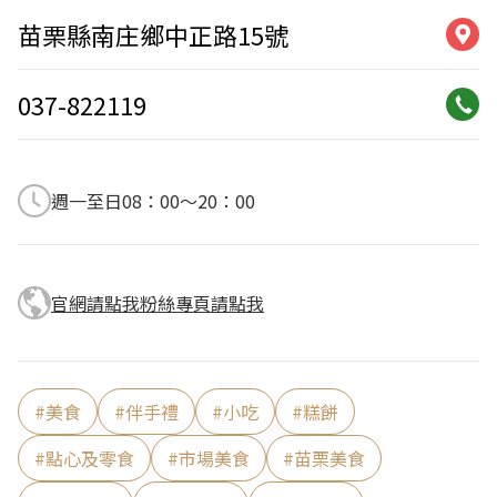
苗栗縣南庄鄉中正路15號
037-822119
週一至日08：00～20：00
官網請點我
粉絲專頁請點我
#
美食
#
伴手禮
#
小吃
#
糕餅
#
點心及零食
#
市場美食
#
苗栗美食