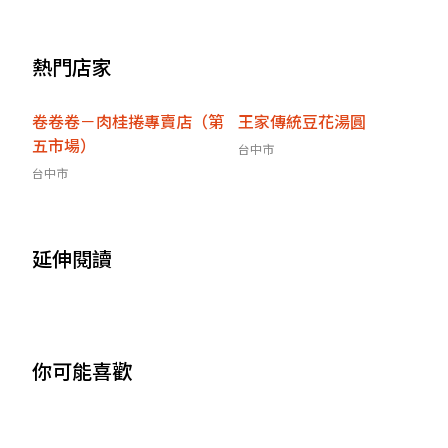
客家餐廳、伴手禮Top 10
熱門店家
卷卷卷－肉桂捲專賣店（第
王家傳統豆花湯圓
五市場）
台中市
台中市
延伸閱讀
你可能喜歡