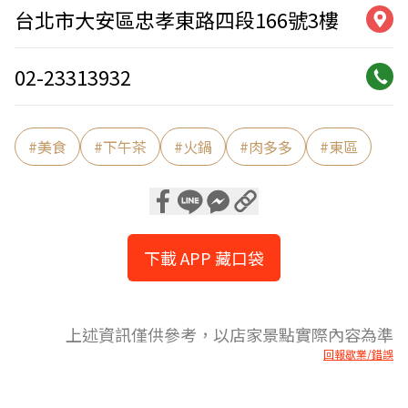
台北市大安區忠孝東路四段166號3樓
02-23313932
#
美食
#
下午茶
#
火鍋
#
肉多多
#
東區
下載 APP 藏口袋
上述資訊僅供參考，以店家景點實際內容為準
回報歇業/錯誤