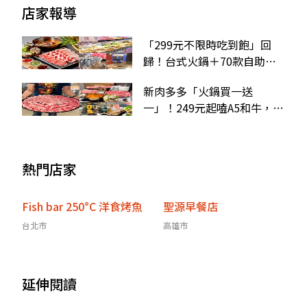
店家報導
「299元不限時吃到飽」回
歸！台式火鍋＋70款自助吧
暢吃，免費送路易莎咖啡
新肉多多「火鍋買一送
一」！249元起嗑A5和牛，大
苑子芒果冰、路易莎咖啡暢
飲
熱門店家
Fish bar 250°C 洋食烤魚
聖源早餐店
台北市
高雄市
延伸閱讀