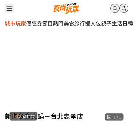
城市玩家
優惠券
節目
熱門
美食
旅行
懶人包
親子
生活
日韓
新肉多多火鍋－台北忠孝店
14
人藏口袋
1
/
1