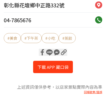
彰化縣花壇鄉中正路332號
04-7865676
#
美食
#
下午茶
#
小吃
#
蒸餃
下載 APP 藏口袋
上述資訊僅供參考，以店家景點實際內容為準
回報歇業/錯誤