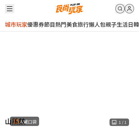
城市玩家
優惠券
節目
熱門
美食
旅行
懶人包
親子
生活
日韓
山蒸餃
15
人藏口袋
1
/
1