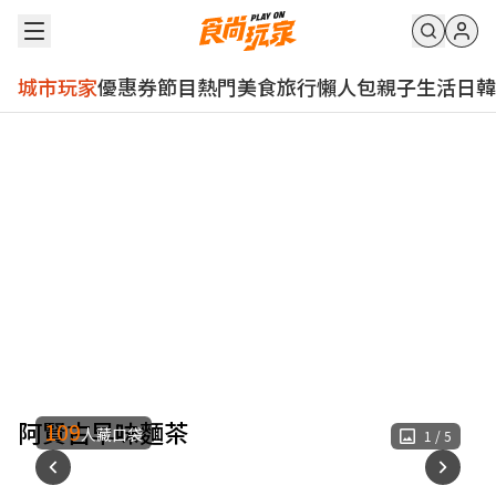
城市玩家
優惠券
節目
熱門
美食
旅行
懶人包
親子
生活
日韓
阿賢古早味麵茶
109
人藏口袋
1
/
5