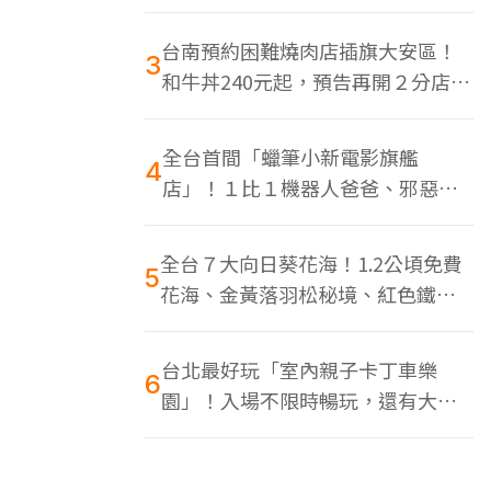
色美食多
台南預約困難燒肉店插旗大安區！
3
和牛丼240元起，預告再開２分店、
地點曝光
全台首間「蠟筆小新電影旗艦
4
店」！１比１機器人爸爸、邪惡正
男，百款周邊買翻
全台７大向日葵花海！1.2公頃免費
5
花海、金黃落羽松秘境、紅色鐵橋
同框
台北最好玩「室內親子卡丁車樂
6
園」！入場不限時暢玩，還有大螢
幕Switch遊戲區