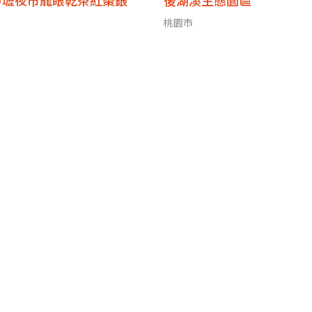
中壢夜市龍眼乾茶紅棗銀
後湖溪生態園區
桃園市