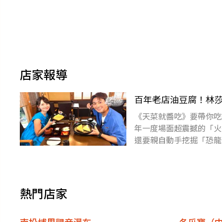
店家報導
百年老店油豆腐！林莎
《天菜就醬吃》要帶你吃
年一度場面超震撼的「火
還要親自動手挖掘「恐龍
玩家天菜就醬吃》！電視
熱門店家