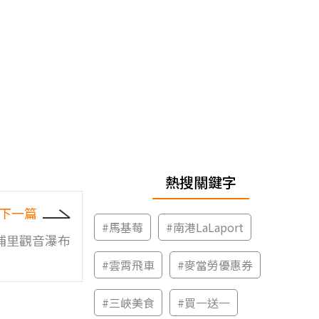
熱搜關鍵字
下一篇
#
馬基莓
#
南港LaLaport
埔里觀音瀑布
#
雲霄飛車
#
麥當勞優惠券
#
三峽美食
#
買一送一