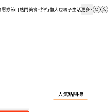
優惠券
節目
熱門
美食
旅行
懶人包
親子
生活
更多
人氣點閱榜