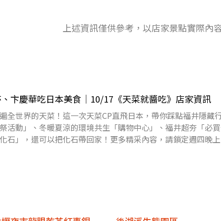
上述資訊僅供參考，以店家景點實際內
、卞慶華吃日本美食｜10/17《天菜就醬吃》店家資訊
遍全世界的天菜！這一次天菜CP直飛日本，帶你踩點福井隱藏
祭活動」、冬暖夏涼的環境共生「購物中心」、福井超夯「必買
化石」，還可以把化石帶回家！更多精采內容，請鎖定週四晚上
版完整節目