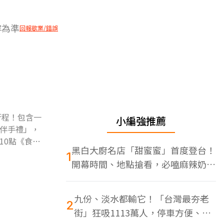
容為準
回報歇業/錯誤
行程！包含一
小編強推薦
伴手禮」，
10點《食尚
黑白大廚名店「甜蜜蜜」首度登台！
1
開幕時間、地點搶看，必嗑麻辣奶油
蝦
九份、淡水都輸它！「台灣最夯老
2
街」狂吸1113萬人，停車方便、特