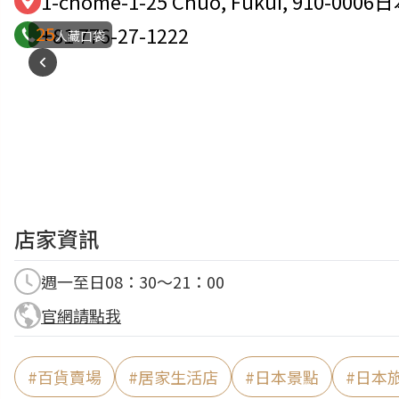
1-chōme-1-25 Chūō, Fukui, 910-0006
25
+81 776-27-1222
人藏口袋
店家資訊
週一至日08：30～21：00
官網請點我
#
百貨賣場
#
居家生活店
#
日本景點
#
日本