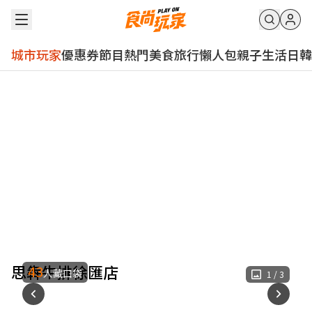
城市玩家
優惠券
節目
熱門
美食
旅行
懶人包
親子
生活
日韓
思犇牛排徐匯店
43
人藏口袋
1
/
3