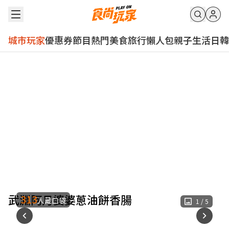
城市玩家
優惠券
節目
熱門
美食
旅行
懶人包
親子
生活
日韓
武淵阿月婆婆蔥油餅香腸
313
人藏口袋
1
/
5