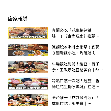
店家報導
宜蘭必吃「花生捲包雙
腸」！《食尚玩家》推薦
「武淵阿月婆婆蔥油餅香
涼麵尬冰淇淋太衝擊！宜蘭
腸」
８間隱藏小吃：陶碗滷肉
飯、百年手打綿綿冰必吃
牛燥飯吃到飽！納豆、曾子
余、王敏淳吃宜蘭美食｜6/3
店家資訊
冷熱口感一次吃！超狂「香
腸尬花生捲冰淇淋」在這，
花生醬、香菜點綴超加分
全台唯一「炸醬麵剉冰」！
威風拉吃北部美食｜
8/23《熱血48小時》店家資