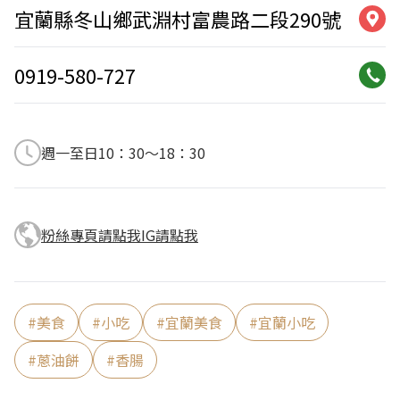
宜蘭縣冬山鄉武淵村富農路二段290號
0919-580-727
週一至日10：30～18：30
粉絲專頁請點我
IG請點我
#
美食
#
小吃
#
宜蘭美食
#
宜蘭小吃
#
蔥油餅
#
香腸