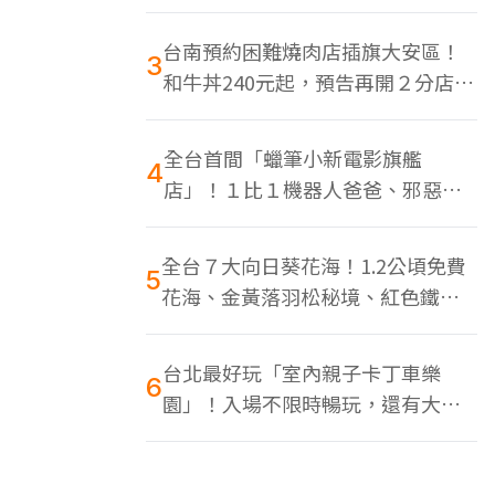
色美食多
台南預約困難燒肉店插旗大安區！
3
和牛丼240元起，預告再開２分店、
地點曝光
全台首間「蠟筆小新電影旗艦
4
店」！１比１機器人爸爸、邪惡正
男，百款周邊買翻
全台７大向日葵花海！1.2公頃免費
5
花海、金黃落羽松秘境、紅色鐵橋
同框
台北最好玩「室內親子卡丁車樂
6
園」！入場不限時暢玩，還有大螢
幕Switch遊戲區