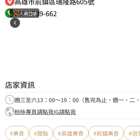
高雄市前鎮區瑞隆路605號
52
0986-789-662
人藏口袋
店家資訊
週三至六13：00～19：00（售完為止，週一、二
粉絲專頁請點我
IG請點我
#
美食
#
甜點
#
高雄美食
#
前鎮美食
#
泡