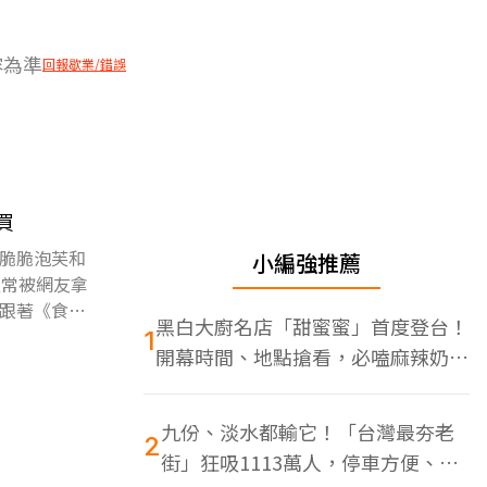
容為準
回報歇業/錯誤
買
脆脆泡芙和
小編強推薦
經常被網友拿
跟著《食尚
黑白大廚名店「甜蜜蜜」首度登台！
1
開幕時間、地點搶看，必嗑麻辣奶油
蝦
九份、淡水都輸它！「台灣最夯老
2
街」狂吸1113萬人，停車方便、特