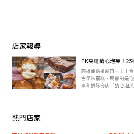
店家報導
PK高雄猜心泡芙！2
高雄甜點推薦再＋１！食
古早味蛋糕，厲害的是泡
來和排隊夯店「猜心泡芙
玩家》部落客來看看～下
熱門店家