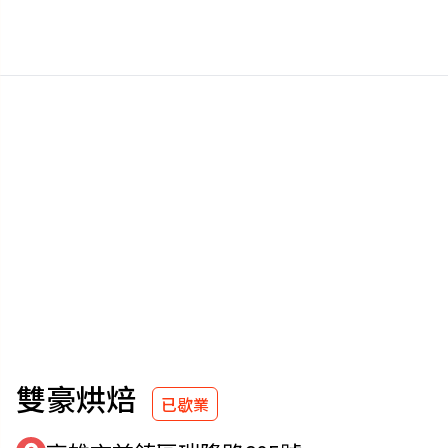
雙豪烘焙
已歇業