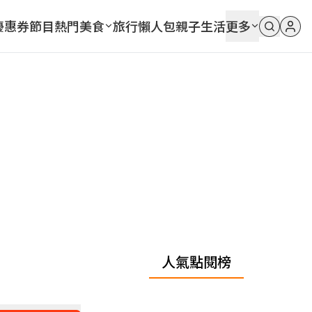
優惠券
節目
熱門
美食
旅行
懶人包
親子
生活
更多
人氣點閱榜