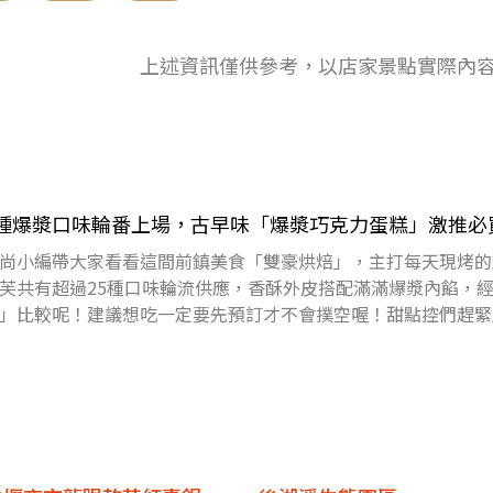
上述資訊僅供參考，以店家景點實際內
5種爆漿口味輪番上場，古早味「爆漿巧克力蛋糕」激推必
尚小編帶大家看看這間前鎮美食「雙豪烘焙」，主打每天現烤的
芙共有超過25種口味輪流供應，香酥外皮搭配滿滿爆漿內餡，
」比較呢！建議想吃一定要先預訂才不會撲空喔！甜點控們趕緊
載食尚APP