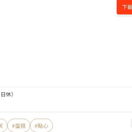
下載
、日休）
芙
#
蛋糕
#
點心