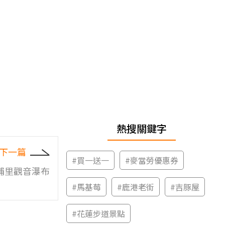
熱搜關鍵字
下一篇
#
買一送一
#
麥當勞優惠券
埔里觀音瀑布
#
馬基莓
#
鹿港老街
#
吉豚屋
#
花蓮步道景點