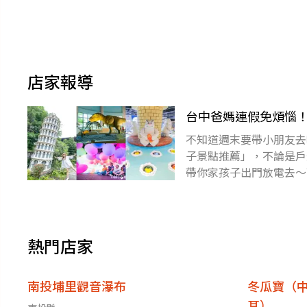
店家報導
台中爸媽連假免煩惱！
不知道週末要帶小朋友去
子景點推薦」，不論是戶
帶你家孩子出門放電去～
想新樂園｜全台最大室內
熱門店家
南投埔里觀音瀑布
冬瓜寶（
耳）