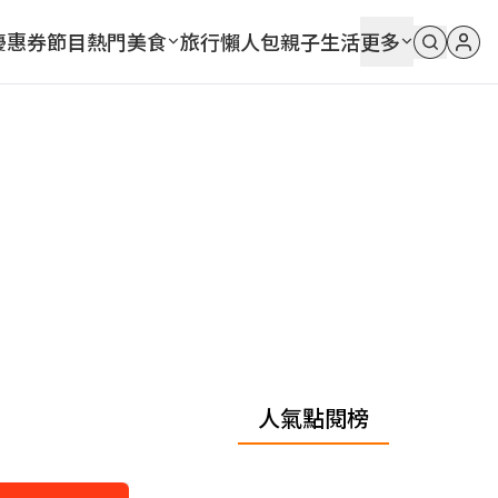
優惠券
節目
熱門
美食
旅行
懶人包
親子
生活
更多
人氣點閱榜