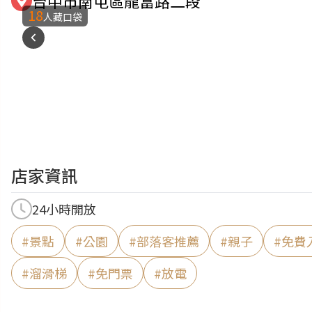
台中市南屯區龍富路二段
18
人藏口袋
店家資訊
24小時開放
#
景點
#
公園
#
部落客推薦
#
親子
#
免費
#
溜滑梯
#
免門票
#
放電