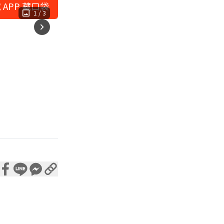
 APP 藏口袋
1
/
3