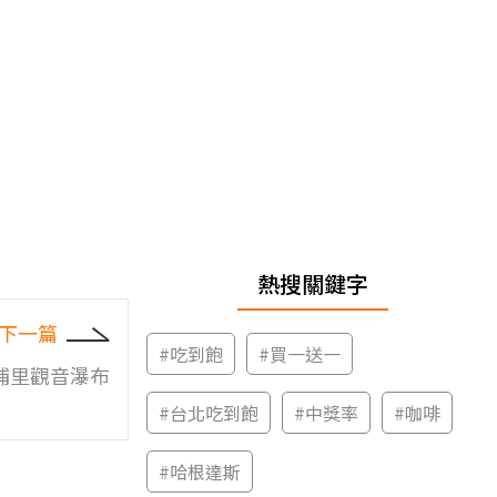
熱搜關鍵字
下一篇
#
吃到飽
#
買一送一
埔里觀音瀑布
#
台北吃到飽
#
中獎率
#
咖啡
#
哈根達斯