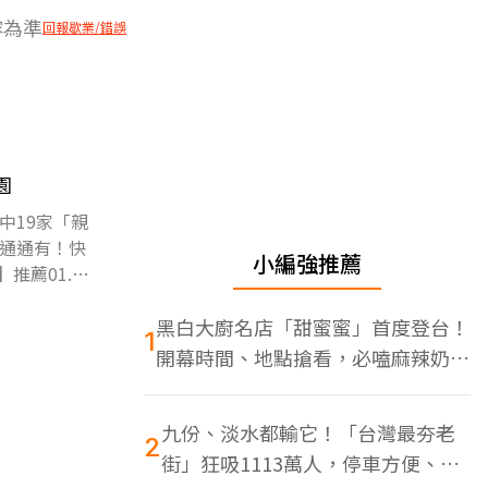
容為準
回報歇業/錯誤
園
中19家「親
通通有！快
小編強推薦
推薦01.異
黑白大廚名店「甜蜜蜜」首度登台！
1
開幕時間、地點搶看，必嗑麻辣奶油
蝦
九份、淡水都輸它！「台灣最夯老
2
街」狂吸1113萬人，停車方便、特