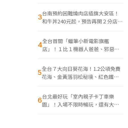
色美食多
台南預約困難燒肉店插旗大安區！
3
和牛丼240元起，預告再開２分店、
地點曝光
全台首間「蠟筆小新電影旗艦
4
店」！１比１機器人爸爸、邪惡正
男，百款周邊買翻
全台７大向日葵花海！1.2公頃免費
5
花海、金黃落羽松秘境、紅色鐵橋
同框
台北最好玩「室內親子卡丁車樂
6
園」！入場不限時暢玩，還有大螢
幕Switch遊戲區