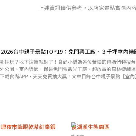
上述資訊僅供參考，以店家景點實際內
2026台中親子景點TOP19：免門票工廠、３千坪室內樂
哪裡玩？收下這篇就對了！食尚小編為各位苦惱的爸媽們特搜台
外公園、室內樂園，還是免門票觀光工廠、超放電的森林遊戲場
下載食尚APP，天天免費抽大獎！文章目錄台中親子景點【室內】
樂園0
中壢夜市龍眼乾茶紅棗銀
後湖溪生態園區