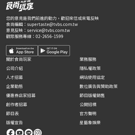
您的意見是我們前進的動力，歡迎來信或來電反映
食尚編輯：
supertaste@tvbs.com.tw
意見反映：
service@tvbs.com.tw
觀眾服務專線：
02-2656-1599
關於食尚玩家
業務服務
公司介紹
隱私權政策
人才招募
網站使用協定
企業動態
數位廣告與贊助政策
優惠券店家招募
節目版權銷售
創作者招募
公開招標
節目表
官方聲明
版權宣告
星藝象娛樂