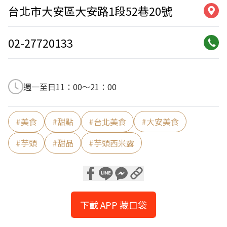
台北市大安區大安路1段52巷20號
02-27720133
週一至日11：00～21：00
#
美食
#
甜點
#
台北美食
#
大安美食
#
芋頭
#
甜品
#
芋頭西米露
下載 APP 藏口袋