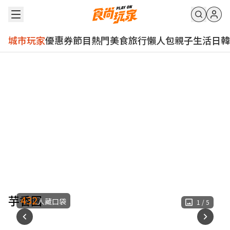
城市玩家
優惠券
節目
熱門
美食
旅行
懶人包
親子
生活
日韓
芋香園
432
人藏口袋
1
/
5