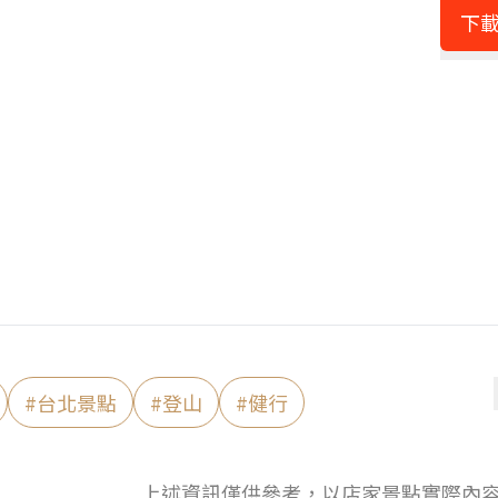
下載
#
台北景點
#
登山
#
健行
上述資訊僅供參考，以店家景點實際內