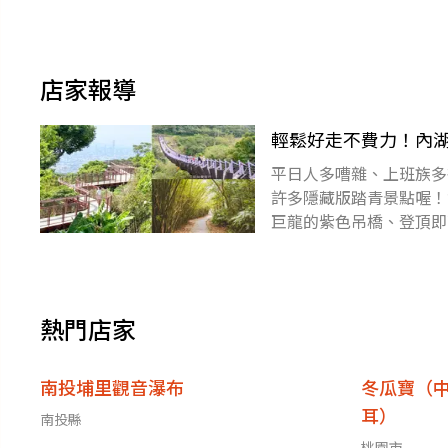
店家報導
輕鬆好走不費力！內湖
平日人多嘈雜、上班族多
許多隱藏版踏青景點喔！
巨龍的紫色吊橋、登頂即
清幽吧～食尚旅宿大賞快
熱門店家
南投埔里觀音瀑布
冬瓜寶（
耳）
南投縣
桃園市