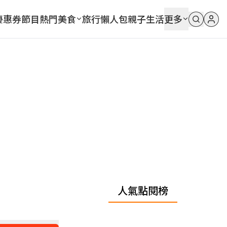
優惠券
節目
熱門
美食
旅行
懶人包
親子
生活
更多
人氣點閱榜