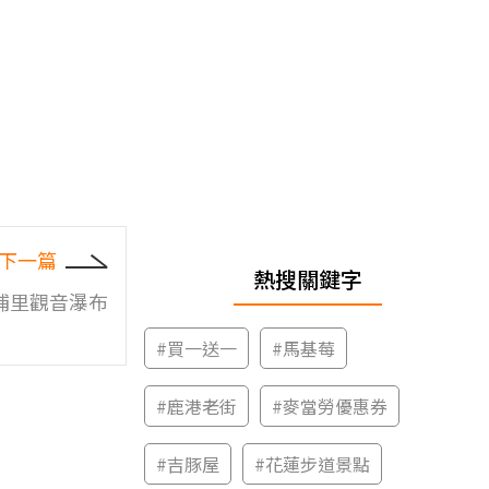
下一篇
熱搜關鍵字
埔里觀音瀑布
#
買一送一
#
馬基莓
#
鹿港老街
#
麥當勞優惠券
#
吉豚屋
#
花蓮步道景點