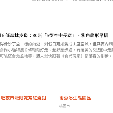
６條森林步道：80米「S型空中長廊」、紫色龍形吊橋
得像沙丁魚一樣的內湖，到假日宛如變成１座空城，但其實內湖
食尚小編特搜６條輕鬆好走、超舒壓步道，有絕美的S型空中走
可眺望台北盆地等，週末就快跟著《食尚玩家》部落客的腳步，
投票！天天送
中壢夜市龍眼乾茶紅棗銀
後湖溪生態園區
桃園市