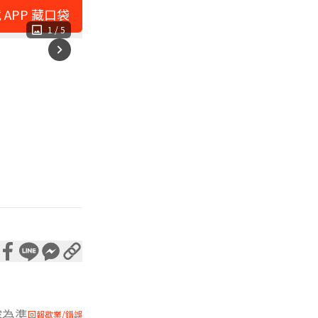
 APP 藏口袋
1
/
5
容為準
回報歇業/錯誤