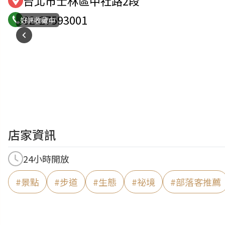
台北市士林區中社路2段
02-27593001
好評收藏中
店家資訊
24小時開放
#
景點
#
步道
#
生態
#
祕境
#
部落客推薦