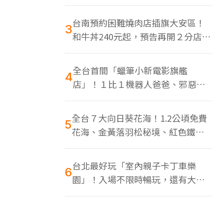
色美食多
台南預約困難燒肉店插旗大安區！
3
和牛丼240元起，預告再開２分店、
地點曝光
全台首間「蠟筆小新電影旗艦
4
店」！１比１機器人爸爸、邪惡正
男，百款周邊買翻
全台７大向日葵花海！1.2公頃免費
5
花海、金黃落羽松秘境、紅色鐵橋
同框
台北最好玩「室內親子卡丁車樂
6
園」！入場不限時暢玩，還有大螢
幕Switch遊戲區