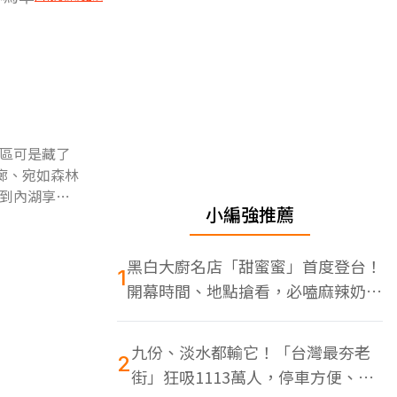
區可是藏了
廊、宛如森林
到內湖享受
小編強推薦
黑白大廚名店「甜蜜蜜」首度登台！
1
開幕時間、地點搶看，必嗑麻辣奶油
蝦
九份、淡水都輸它！「台灣最夯老
2
街」狂吸1113萬人，停車方便、特