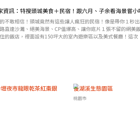
o》店家資訊：特搜頭城美食＋民宿！跟六月、子余看海景嘗小
的不敢相信！頭城竟然有這些讓人瘋狂的民宿！像是帶你１秒出
路直達沙灘、絕美海景、CP值爆高、讓你底片１張不留的網美
住的飯店，裡面設有150坪大的室內遊樂區以及美式餐廳！這次《
絕對讓大家
中壢夜市龍眼乾茶紅棗銀
後湖溪生態園區
桃園市