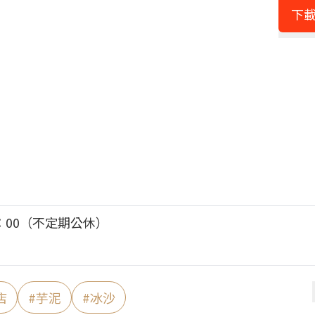
下載
0：00（不定期公休）
店
#
芋泥
#
冰沙