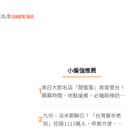
容為準
回報歇業/錯誤
小編強推薦
黑白大廚名店「甜蜜蜜」首度登台！
1
開幕時間、地點搶看，必嗑麻辣奶油
蝦
九份、淡水都輸它！「台灣最夯老
2
街」狂吸1113萬人，停車方便、特