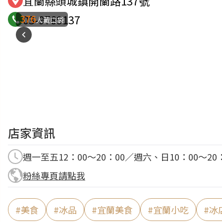
宜蘭縣頭城鎮開蘭路137號
376
03-9789137
人藏口袋
店家資訊
週一至五12：00～20：00／週六、日10：00～2
粉絲專頁請點我
#
美食
#
冰品
#
宜蘭美食
#
宜蘭小吃
#
冰