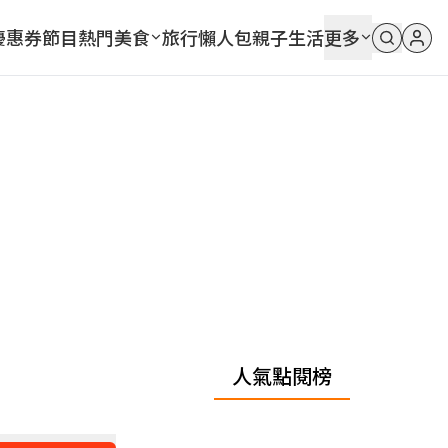
優惠券
節目
熱門
美食
旅行
懶人包
親子
生活
更多
人氣點閱榜