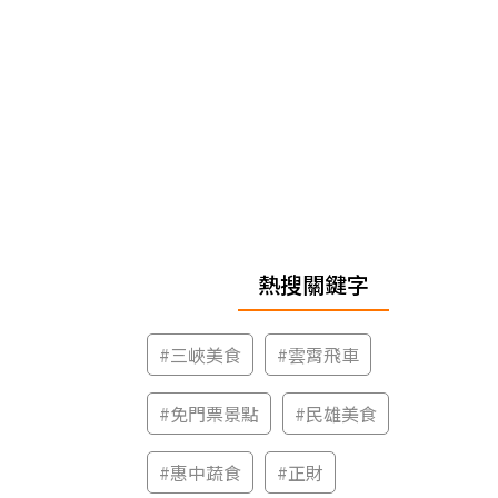
熱搜關鍵字
#
三峽美食
#
雲霄飛車
#
免門票景點
#
民雄美食
#
惠中蔬食
#
正財