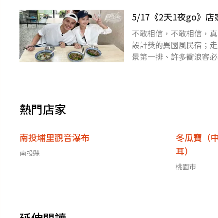
5/17《2天1夜g
不敢相信，不敢相信，真
設計獎的異國風民宿；走
景第一排、許多衝浪客必
go》揪出了這些飯店，
熱門店家
南投埔里觀音瀑布
冬瓜寶（
耳）
南投縣
桃園市
延伸閱讀