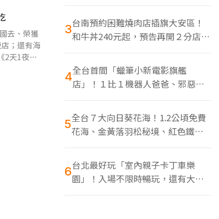
色美食多
吃
台南預約困難燒肉店插旗大安區！
3
國去、榮獲
和牛丼240元起，預告再開２分店、
飯店；還有海
地點曝光
2天1夜
全台首間「蠟筆小新電影旗艦
4
店」！１比１機器人爸爸、邪惡正
男，百款周邊買翻
全台７大向日葵花海！1.2公頃免費
5
花海、金黃落羽松秘境、紅色鐵橋
同框
台北最好玩「室內親子卡丁車樂
6
園」！入場不限時暢玩，還有大螢
幕Switch遊戲區