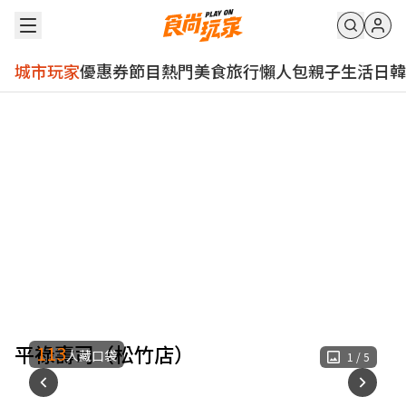
城市玩家
優惠券
節目
熱門
美食
旅行
懶人包
親子
生活
日韓
平祿壽司（松竹店）
113
人藏口袋
1
/
5