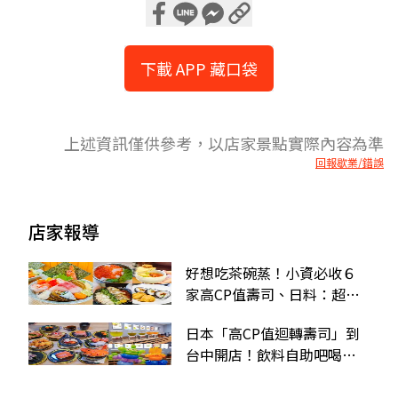
下載 APP 藏口袋
上述資訊僅供參考，以店家景點實際內容為準
回報歇業/錯誤
店家報導
好想吃茶碗蒸！小資必收６
家高CP值壽司、日料：超佛
６元壽司、10元生魚片
日本「高CP值迴轉壽司」到
台中開店！飲料自助吧喝到
飽，還有小丑免費折氣球