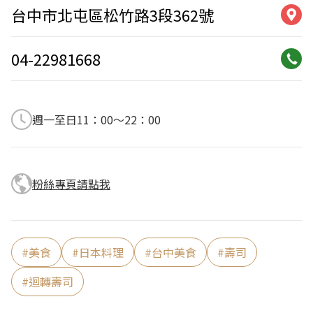
台中市北屯區松竹路3段362號
04-22981668
週一至日11：00～22：00
粉絲專頁請點我
#
美食
#
日本料理
#
台中美食
#
壽司
#
迴轉壽司