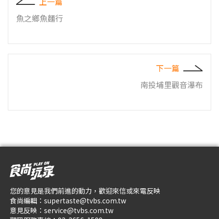
上一篇
魚之鄉魚麵行
下一篇
南投埔里觀音瀑布
您的意見是我們前進的動力，歡迎來信或來電反映
食尚編輯：
supertaste@tvbs.com.tw
意見反映：
service@tvbs.com.tw