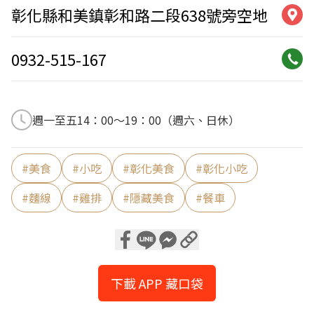
彰化縣和美鎮彰和路二段638號旁空地
0932-515-167
週一至五14：00～19：00（週六、日休）
#
美食
#
小吃
#
彰化美食
#
彰化小吃
#
麵線
#
雞排
#
隱藏美食
#
餐車
下載 APP 藏口袋