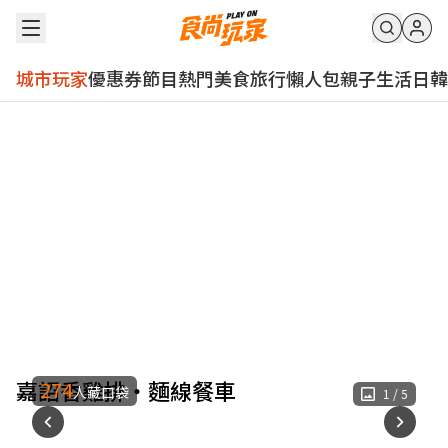
城市玩家
優惠券
節目
熱門
美食
旅行
懶人包
親子
生活
日韓
嘉詔香雞排・麵線餐車
274
人藏口袋
1
/
5