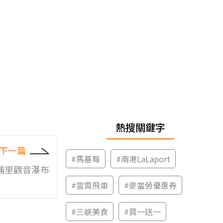
熱搜關鍵字
下一篇
#
馬基莓
#
南港LaLaport
埔里觀音瀑布
#
雲霄飛車
#
麥當勞優惠券
#
三峽美食
#
買一送一