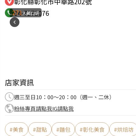
彰化縣彰化市中華路202號
271
04-7273076
人藏口袋
店家資訊
週三至日10：00～20：00（週一、二休）
粉絲專頁請點我
IG請點我
#
美食
#
甜點
#
麵包
#
彰化美食
#
烘焙坊