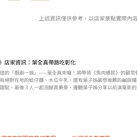
上述資訊僅供參考，以店家景點實際內
鄉民》店家資訊：葉全真帶路吃彰化
道的「戲劇一姊」——葉全真來囉！將帶領《魚肉鄉民》的觀眾
有絕對在地的蛤仔麵、木瓜牛乳，還有葉子姊最想推薦的鹹麻糬
甜點，最後３人一起泡腳賞美景，邊聽葉子姊分享以前演電影的
更多精彩內容