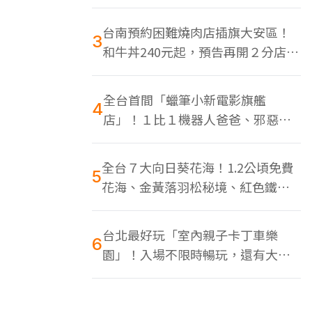
色美食多
台南預約困難燒肉店插旗大安區！
3
和牛丼240元起，預告再開２分店、
地點曝光
全台首間「蠟筆小新電影旗艦
4
店」！１比１機器人爸爸、邪惡正
男，百款周邊買翻
全台７大向日葵花海！1.2公頃免費
5
花海、金黃落羽松秘境、紅色鐵橋
同框
台北最好玩「室內親子卡丁車樂
6
園」！入場不限時暢玩，還有大螢
幕Switch遊戲區