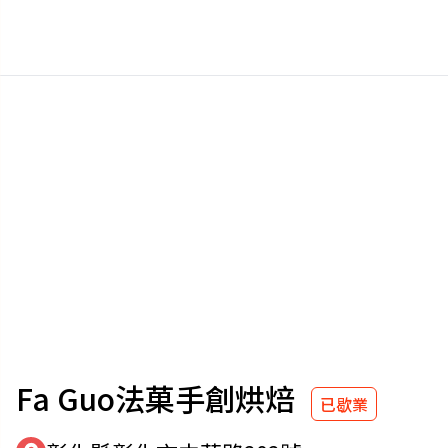
Fa Guo法菓手創烘焙
已歇業