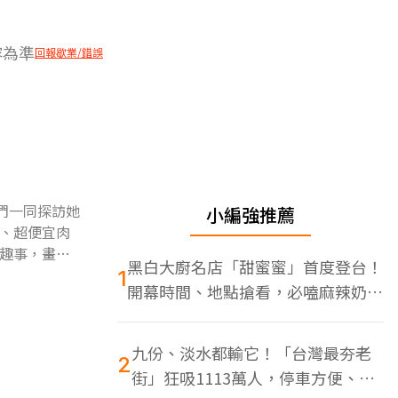
容為準
回報歇業/錯誤
們一同探訪她
小編強推薦
、超便宜肉
趣事，畫下
黑白大廚名店「甜蜜蜜」首度登台！
1
開幕時間、地點搶看，必嗑麻辣奶油
蝦
九份、淡水都輸它！「台灣最夯老
2
街」狂吸1113萬人，停車方便、特