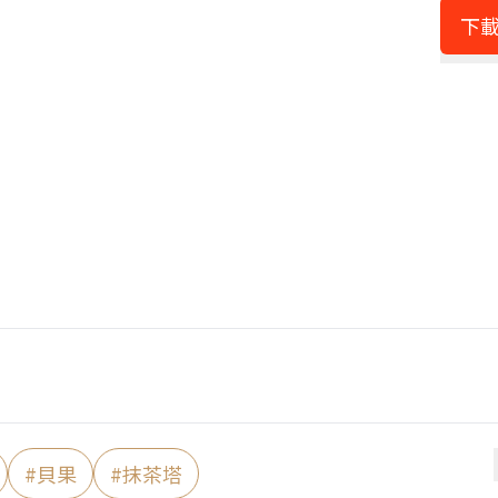
下載
#
貝果
#
抹茶塔