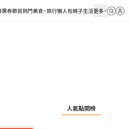
優惠券
節目
熱門
美食
旅行
懶人包
親子
生活
更多
人氣點閱榜