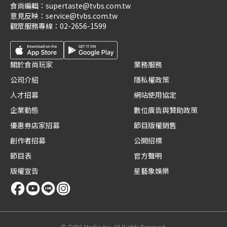
食尚編輯：
supertaste@tvbs.com.tw
意見反映：
service@tvbs.com.tw
觀眾服務專線：
02-2656-1599
關於食尚玩家
業務服務
公司介紹
隱私權政策
人才招募
網站使用協定
企業動態
數位廣告與贊助政策
優惠券店家招募
節目版權銷售
創作者招募
公開招標
節目表
官方聲明
版權宣告
星藝象娛樂
© TVBS Media Inc. All Rights Reserved.