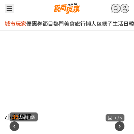
城市玩家
優惠券
節目
熱門
美食
旅行
懶人包
親子
生活
日韓
小高拉麵
36
人藏口袋
1
/
5