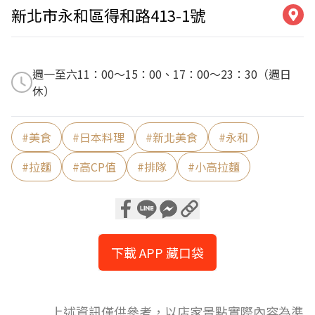
新北市永和區得和路413-1號
週一至六11：00～15：00、17：00～23：30（週日
休）
#
美食
#
日本料理
#
新北美食
#
永和
#
拉麵
#
高CP值
#
排隊
#
小高拉麵
下載 APP 藏口袋
上述資訊僅供參考，以店家景點實際內容為準