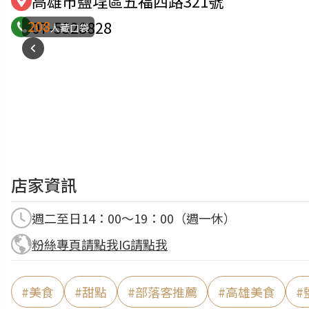
高雄市鹽埕區五福四路321號
208
07-5328828
人藏口袋
店家資訊
週二至日14：00～19：00（週一休）
粉絲專頁請點我
IG請點我
#
美食
#
甜點
#
部落客推薦
#
高雄美食
#