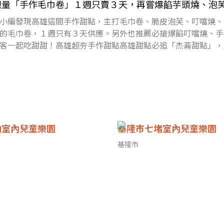
限量「手作毛巾卷」１週只賣３天，再嘗爆餡芋頭燒、泡
小編發現高雄這間手作甜點，主打毛巾卷、脆皮泡芙、叮噹燒、
的毛巾卷，１週只有３天供應。另外也推薦必搶爆餡叮噹燒、手
客一起吃甜甜！高雄超夯手作甜點高雄甜點必追「杰菕甜點」，
點，包括脆皮泡
山室內兒童樂園
基隆市七堵室內兒童樂園
基隆市