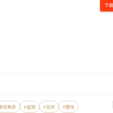
下載
鹽埕美食
#
蛋糕
#
泡芙
#
鹽埕