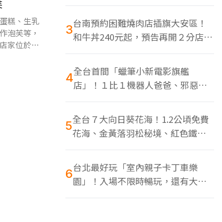
色美食多
芙
蛋糕、生乳
台南預約困難燒肉店插旗大安區！
3
作泡芙等，
和牛丼240元起，預告再開２分店、
店家位於鹽
地點曝光
全台首間「蠟筆小新電影旗艦
4
店」！１比１機器人爸爸、邪惡正
男，百款周邊買翻
全台７大向日葵花海！1.2公頃免費
5
花海、金黃落羽松秘境、紅色鐵橋
同框
台北最好玩「室內親子卡丁車樂
6
園」！入場不限時暢玩，還有大螢
幕Switch遊戲區