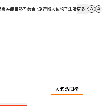
優惠券
節目
熱門
美食
旅行
懶人包
親子
生活
更多
人氣點閱榜