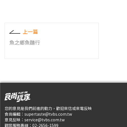
上一篇
魚之鄉魚麵行
您的意見是我們前進的動力，歡迎來信或來電反映
食尚編輯：
supertaste@tvbs.com.tw
意見反映：
service@tvbs.com.tw
觀眾服務專線：
02-2656-1599