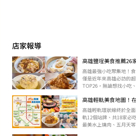
店家報導
高雄鹽埕美食推薦26
高雄最強小吃聚集地！食
僅是近年來高雄必訪的超
TOP26，無論想找小
趕緊收藏起來準備衝一波
高雄輕軌美食地圖！在
高雄輕軌環狀線終於全面
軌12個站牌、共18家
最美水上燒肉、五月天等
能錯過～趕緊跟著《食尚