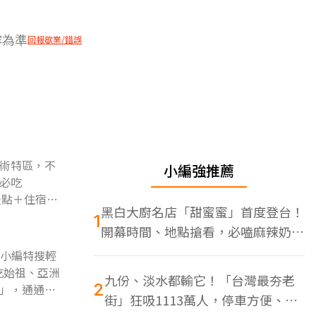
容為準
回報歇業/錯誤
術特區，不
小編強推薦
必吃
景點＋住宿！
黑白大廚名店「甜蜜蜜」首度登台！
1
開幕時間、地點搶看，必嗑麻辣奶油
蝦
尚小編特搜輕
吃始祖、亞洲
九份、淡水都輸它！「台灣最夯老
2
」，通通不
街」狂吸1113萬人，停車方便、特