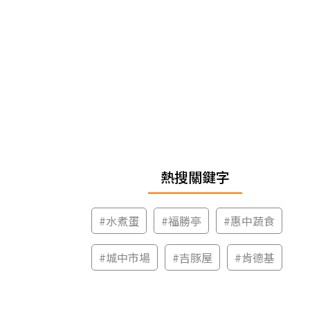
熱搜關鍵字
#
水煮蛋
#
福勝亭
#
惠中蔬食
#
城中市場
#
吉豚屋
#
肯德基