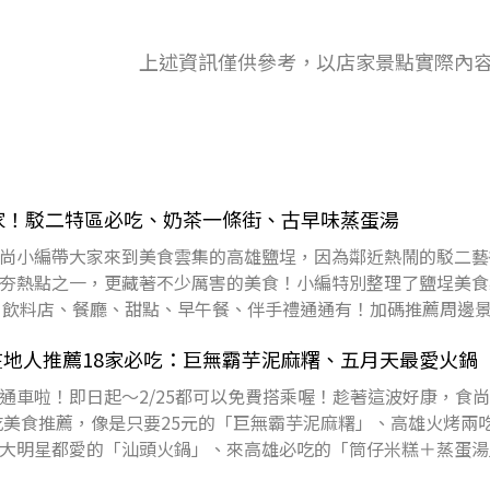
上述資訊僅供參考，以店家景點實際內
家！駁二特區必吃、奶茶一條街、古早味蒸蛋湯
尚小編帶大家來到美食雲集的高雄鹽埕，因為鄰近熱鬧的駁二藝
夯熱點之一，更藏著不少厲害的美食！小編特別整理了鹽埕美食
吃、飲料店、餐廳、甜點、早午餐、伴手禮通通有！加碼推薦周邊
～下載食尚APP
地人推薦18家必吃：巨無霸芋泥麻糬、五月天最愛火鍋
通車啦！即日起～2/25都可以免費搭乘喔！趁著這波好康，食
必吃美食推薦，像是只要25元的「巨無霸芋泥麻糬」、高雄火烤兩
大明星都愛的「汕頭火鍋」、來高雄必吃的「筒仔米糕＋蒸蛋湯
玩家