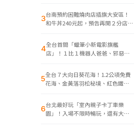
色美食多
台南預約困難燒肉店插旗大安區！
3
和牛丼240元起，預告再開２分店、
地點曝光
全台首間「蠟筆小新電影旗艦
4
店」！１比１機器人爸爸、邪惡正
男，百款周邊買翻
全台７大向日葵花海！1.2公頃免費
5
花海、金黃落羽松秘境、紅色鐵橋
同框
台北最好玩「室內親子卡丁車樂
6
園」！入場不限時暢玩，還有大螢
幕Switch遊戲區