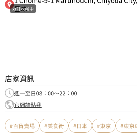
1 Chome-9-1 Marunouchi, Chiyoda City
日本
好評收藏中
店家資訊
週一至日08：00～22：00
官網請點我
#
百貨賣場
#
美食街
#
日本
#
東京
#
東京