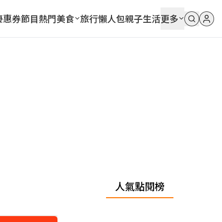
優惠券
節目
熱門
美食
旅行
懶人包
親子
生活
更多
人氣點閱榜