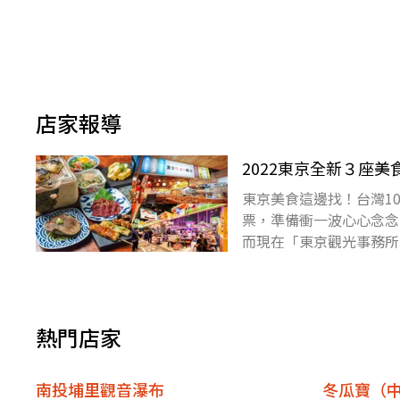
店家報導
2022東京全新３座
東京美食這邊找！台灣1
票，準備衝一波心心念念
而現在「東京觀光事務所
收藏！下載食尚APP，天
熱門店家
南投埔里觀音瀑布
冬瓜寶（