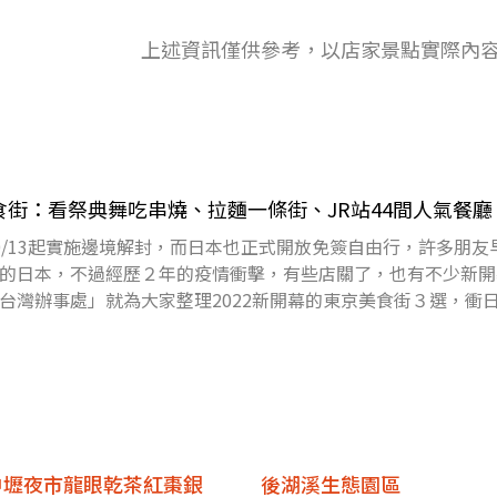
上述資訊僅供參考，以店家景點實際內
美食街：看祭典舞吃串燒、拉麵一條街、JR站44間人氣餐廳
0/13起實施邊境解封，而日本也正式開放免簽自由行，許多朋友
的日本，不過經歷２年的疫情衝擊，有些店關了，也有不少新開
台灣辦事處」就為大家整理2022新開幕的東京美食街３選，衝
天
中壢夜市龍眼乾茶紅棗銀
後湖溪生態園區