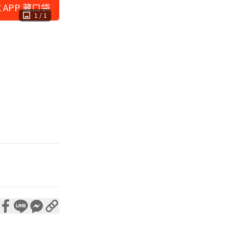
 APP 藏口袋
1
/
1