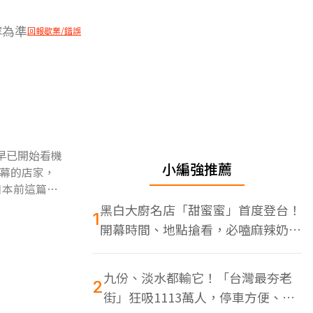
容為準
回報歇業/錯誤
早已開始看機
小編強推薦
幕的店家，
日本前這篇必
黑白大廚名店「甜蜜蜜」首度登台！
1
開幕時間、地點搶看，必嗑麻辣奶油
蝦
九份、淡水都輸它！「台灣最夯老
2
街」狂吸1113萬人，停車方便、特