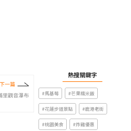
熱搜關鍵字
下一篇
#
馬基莓
#
芒果糯米飯
埔里觀音瀑布
#
花蓮步道景點
#
鹿港老街
#
桃園美食
#
炸雞優惠