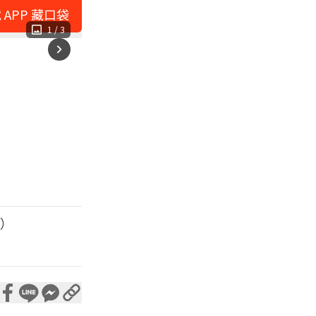
 APP 藏口袋
1
/
3
休）