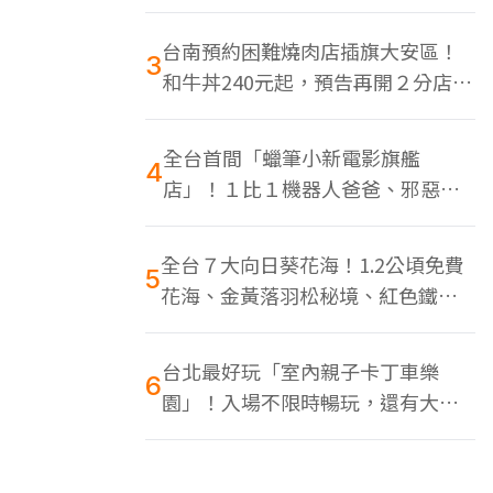
色美食多
台南預約困難燒肉店插旗大安區！
3
和牛丼240元起，預告再開２分店、
地點曝光
全台首間「蠟筆小新電影旗艦
4
店」！１比１機器人爸爸、邪惡正
男，百款周邊買翻
全台７大向日葵花海！1.2公頃免費
5
花海、金黃落羽松秘境、紅色鐵橋
同框
台北最好玩「室內親子卡丁車樂
6
園」！入場不限時暢玩，還有大螢
幕Switch遊戲區