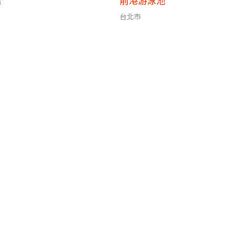
店
前港游泳池
台北市