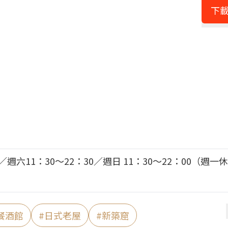
下載
0／週六11：30～22：30／週日 11：30～22：00（週一
餐酒館
#
日式老屋
#
新築窟