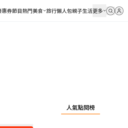
優惠券
節目
熱門
美食
旅行
懶人包
親子
生活
更多
人氣點閱榜