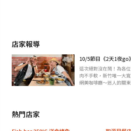
店家報導
10/5節目《2天1夜
這次絕對沒在鬧！為各位
肉不手軟，新竹唯一大寬
網美咖啡廳～迷人的關東
勝？記得鎖定週三晚間1
熱門店家