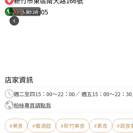
新竹市東區南大路166號
296
03-5623005
人藏口袋
店家資訊
週二至四15：00～22：00／ 週五15：00～22：3
粉絲專頁請點我
#
美食
#
餐酒館
#
新竹美食
#
素食
#
蔬食