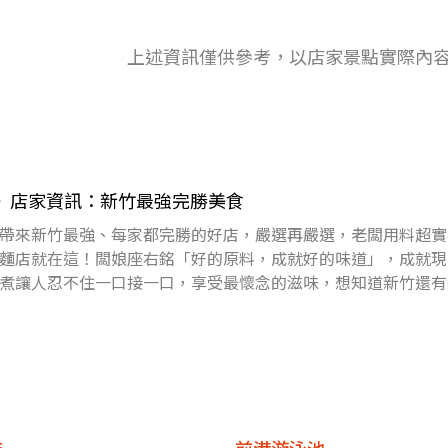
上述資訊僅供參考，以店家景點實際內
go》店家資訊：新竹最強完勝美食
帶來新竹最強、每家都完勝的好店，嚴選再嚴選，老闆用料超實
麵店就在這！闆娘座右銘「好的原料，成就好的味道」，成就現
煮讓人忍不住一口接一口，享受最懷念的滋味，想知道新竹還有
0點食尚玩家《2