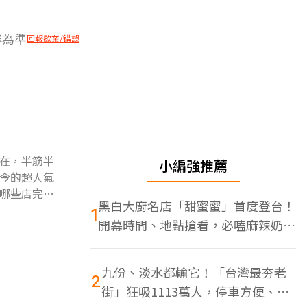
容為準
回報歇業/錯誤
在，半筋半
小編強推薦
今的超人氣
哪些店完
黑白大廚名店「甜蜜蜜」首度登台！
1
開幕時間、地點搶看，必嗑麻辣奶油
蝦
九份、淡水都輸它！「台灣最夯老
2
街」狂吸1113萬人，停車方便、特