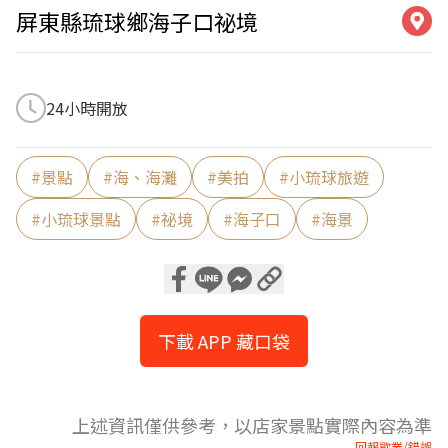
屏東縣琉球鄉海子口祕境
24小時開放
#
景點
#
海、海灘
#
美拍
#
小琉球旅遊
#
小琉球景點
#
祕境
#
海子口
#
海景
下載 APP 藏口袋
上述資訊僅供參考，以店家景點實際內容為準
回報歇業/錯誤