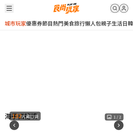
城市玩家
優惠券
節目
熱門
美食
旅行
懶人包
親子
生活
日韓
海子口祕境
192
人藏口袋
1
/
2