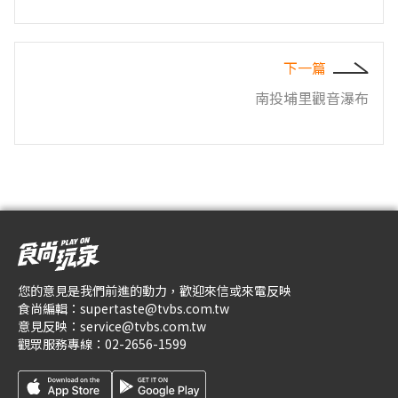
下一篇
南投埔里觀音瀑布
您的意見是我們前進的動力，歡迎來信或來電反映
食尚編輯：
supertaste@tvbs.com.tw
意見反映：
service@tvbs.com.tw
觀眾服務專線：
02-2656-1599