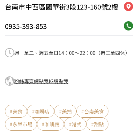
台南市中西區國華街3段123-160號2樓
0935-393-853
週一至二、週五至日14：00～22：00（週三至四休）
粉絲專頁請點我
IG請點我
#
美食
#
咖啡店
#
美拍
#
台南美食
#
永樂市場
#
咖啡廳
#
港式
#
甜點