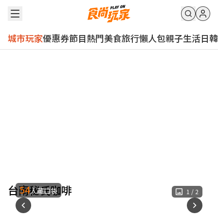
城市玩家
優惠券
節目
熱門
美食
旅行
懶人包
親子
生活
日韓
台南秘氏咖啡
54
人藏口袋
1
/
2