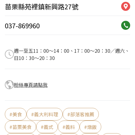
苗栗縣苑裡鎮新興路27號
037-869960
週一至五11：00～14：00、17：00～20：30／週六、
日10：30～20：30
粉絲專頁請點我
#
美食
#
義大利料理
#
部落客推薦
#
苗栗美食
#
義式
#
義料
#
燉飯