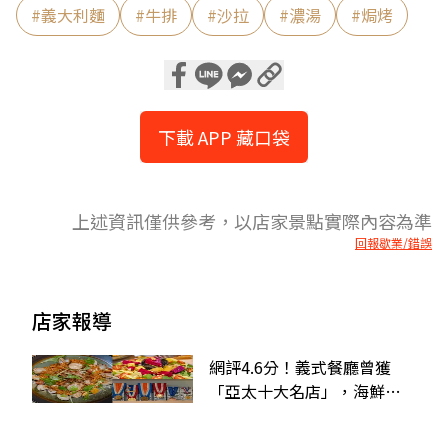
#
義大利麵
#
牛排
#
沙拉
#
濃湯
#
焗烤
下載 APP 藏口袋
上述資訊僅供參考，以店家景點實際內容為準
回報歇業/錯誤
店家報導
網評4.6分！義式餐廳曾獲
「亞太十大名店」，海鮮燉
飯擺滿白蝦、蛤蜊太澎派