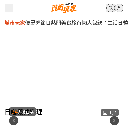
城市玩家
優惠券
節目
熱門
美食
旅行
懶人包
親子
生活
日韓
日嚐義式料理
34
人藏口袋
1
/
3