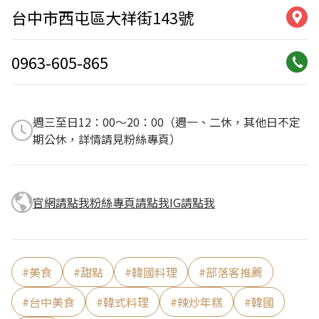
台中市西屯區大祥街143號
0963-605-865
週三至日12：00～20：00（週一、二休，其他日不定
期公休，詳情請見粉絲專頁）
官網請點我
粉絲專頁請點我
IG請點我
#
美食
#
甜點
#
韓國料理
#
部落客推薦
#
台中美食
#
韓式料理
#
辣炒年糕
#
韓國