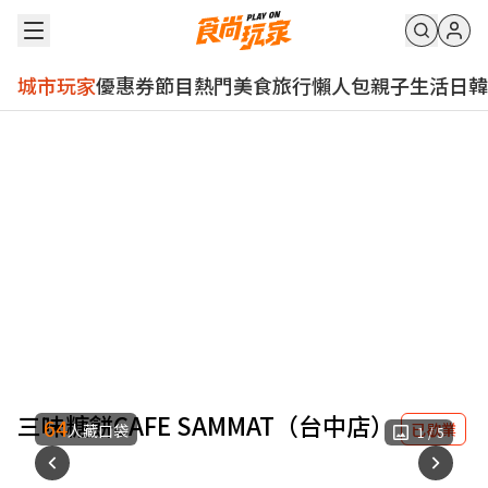
城市玩家
優惠券
節目
熱門
美食
旅行
懶人包
親子
生活
日韓
三味糖餅CAFE SAMMAT（台中店）
64
已歇業
人藏口袋
1
/
5