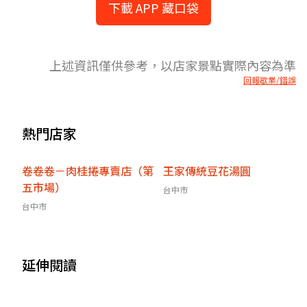
下載 APP 藏口袋
上述資訊僅供參考，以店家景點實際內容為準
回報歇業/錯誤
熱門店家
卷卷卷－肉桂捲專賣店（第
王家傳統豆花湯圓
五市場）
台中市
台中市
延伸閱讀