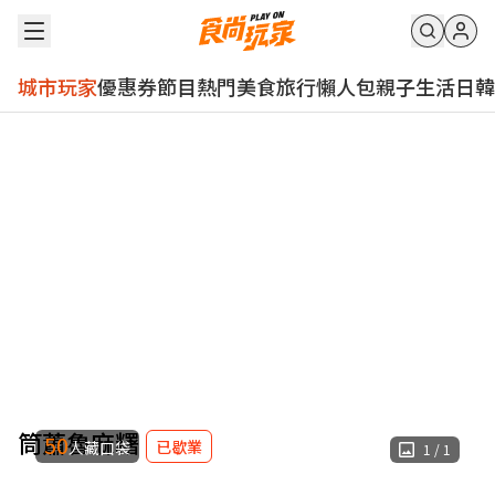
城市玩家
優惠券
節目
熱門
美食
旅行
懶人包
親子
生活
日韓
筒蕭魯麻糬
50
已歇業
人藏口袋
1
/
1