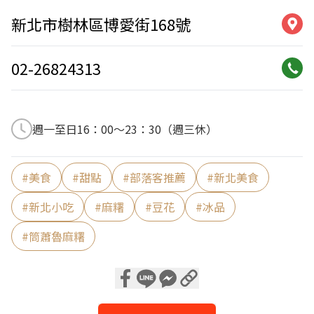
新北市樹林區博愛街168號
02-26824313
週一至日16：00～23：30（週三休）
#
美食
#
甜點
#
部落客推薦
#
新北美食
#
新北小吃
#
麻糬
#
豆花
#
冰品
#
筒蕭魯麻糬