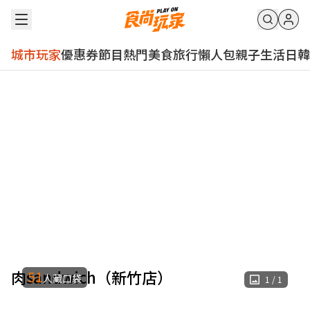
城市玩家
優惠券
節目
熱門
美食
旅行
懶人包
親子
生活
日韓
肉sandwich（新竹店）
51
人藏口袋
1
/
1