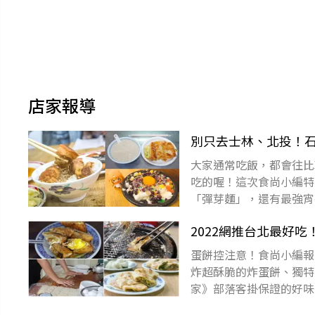
店家報導
別只去士林、北投！
大家通常吃飯，都會往比
吃的喔！這次食尚小編特
「彈芽麵」，還有最強宵
單！下載食尚APP，天
2022網推台北最好
蛋餅控注意！食尚小編報
炸超酥脆的炸蛋餅、獨特
家》部落客掛保證的好味
家:ifunny艾方妮的遊