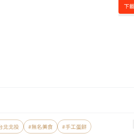
下載
台北北投
#
無名美食
#
手工蛋餅