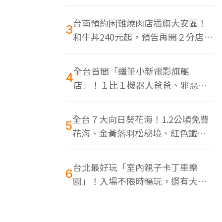
色美食多
台南預約困難燒肉店插旗大安區！
3
和牛丼240元起，預告再開２分店、
地點曝光
全台首間「蠟筆小新電影旗艦
4
店」！１比１機器人爸爸、邪惡正
男，百款周邊買翻
全台７大向日葵花海！1.2公頃免費
5
花海、金黃落羽松秘境、紅色鐵橋
同框
台北最好玩「室內親子卡丁車樂
6
園」！入場不限時暢玩，還有大螢
幕Switch遊戲區