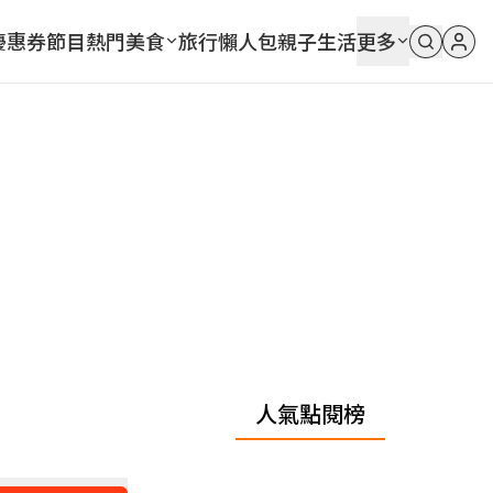
優惠券
節目
熱門
美食
旅行
懶人包
親子
生活
更多
人氣點閱榜