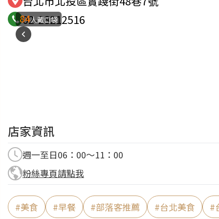
台北市北投區實踐街48巷7號
84
02-28212516
人藏口袋
店家資訊
週一至日06：00～11：00
粉絲專頁請點我
#
美食
#
早餐
#
部落客推薦
#
台北美食
#