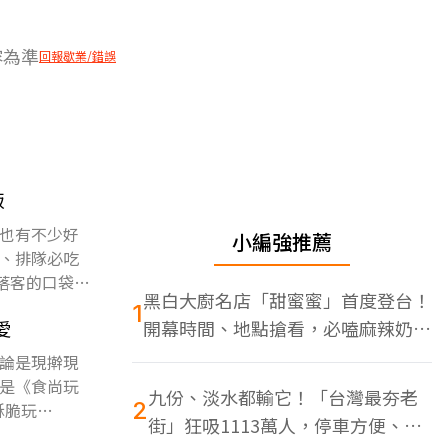
容為準
回報歇業/錯誤
飯
也有不少好
小編強推薦
、排隊必吃
落客的口袋名
黑白大廚名店「甜蜜蜜」首度登台！
1
愛
開幕時間、地點搶看，必嗑麻辣奶油
蝦
論是現擀現
是《食尚玩
九份、淡水都輸它！「台灣最夯老
2
酥脆玩
街」狂吸1113萬人，停車方便、特