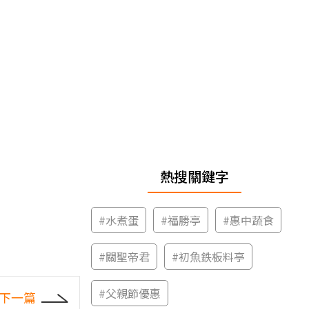
熱搜關鍵字
#
水煮蛋
#
福勝亭
#
惠中蔬食
#
關聖帝君
#
初魚鉄板料亭
#
父親節優惠
下一篇