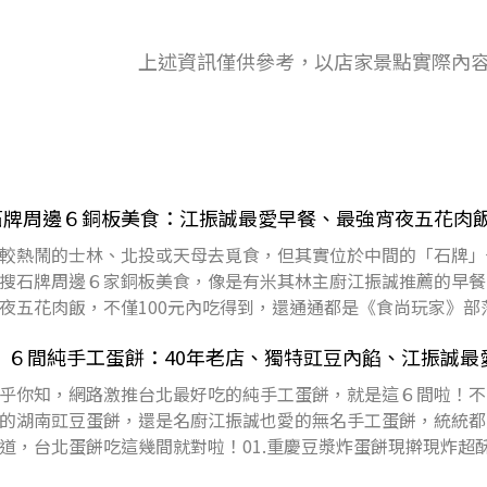
上述資訊僅供參考，以店家景點實際內
石牌周邊６銅板美食：江振誠最愛早餐、最強宵夜五花肉
較熱鬧的士林、北投或天母去覓食，但其實位於中間的「石牌」
搜石牌周邊６家銅板美食，像是有米其林主廚江振誠推薦的早餐
夜五花肉飯，不僅100元內吃得到，還通通都是《食尚玩家》部
天免費抽大
吃！６間純手工蛋餅：40年老店、獨特豇豆內餡、江振誠最
乎你知，網路激推台北最好吃的純手工蛋餅，就是這６間啦！不
的湖南豇豆蛋餅，還是名廚江振誠也愛的無名手工蛋餅，統統都
道，台北蛋餅吃這幾間就對啦！01.重慶豆漿炸蛋餅現擀現炸超
樂場大龍峒大