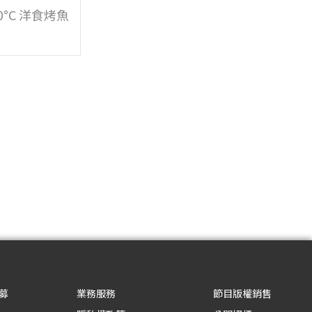
250°C 洋食烤魚
募
業務服務
節目版權銷售