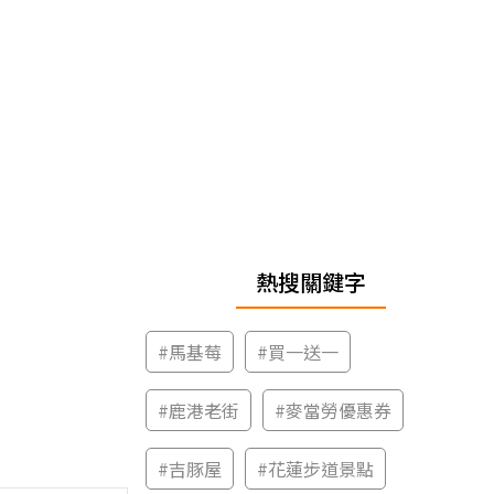
熱搜關鍵字
#
馬基莓
#
買一送一
#
鹿港老街
#
麥當勞優惠券
#
吉豚屋
#
花蓮步道景點