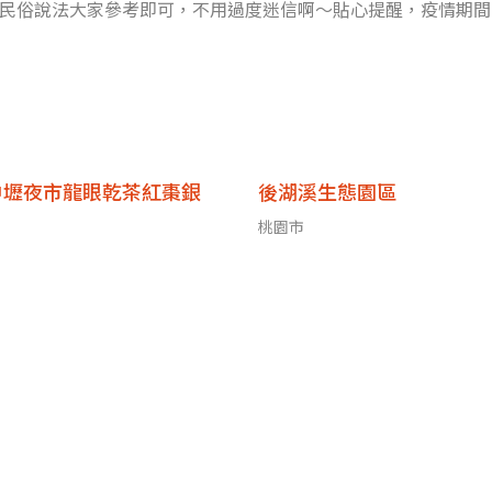
民俗說法大家參考即可，不用過度迷信啊～貼心提醒，疫情期間
1.新北／
中壢夜市龍眼乾茶紅棗銀
後湖溪生態園區
桃園市