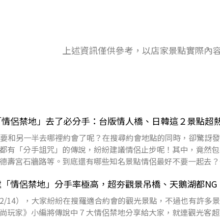
上述資訊僅供參考，以店家景點實際內
「情侶禁地」去了必分手：台版情人橋、日韓這２景點超
備好要和另一半去哪裡約會了呢？在搜尋約會地點的同時，卻驚訝
都有「分手詛咒」的傳說，紛紛建議情侶止步呢！其中，竟然包
德壽宮石牆路等。到底還有哪些知名景點情侶最好不要一起去？
下載食尚A
「情侶禁地」分手率極高，超夯觀景吊橋、天鵝湖都NG
2/14），大家紛紛在搜羅適合約會的觀光景點，不過也有許多
尚玩家》小編將傳說中７大情侶禁地分享給大家，就連觀光客超