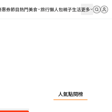
優惠券
節目
熱門
美食
旅行
懶人包
親子
生活
更多
人氣點閱榜