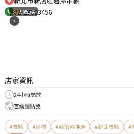
新北市新店區碧潭吊橋
32
02-29603456
人藏口袋
店家資訊
24小時開放
官網請點我
#
景點
#
吊橋
#
部落客推薦
#
新北景點
#