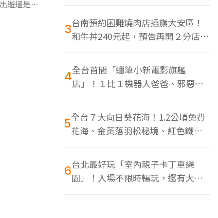
色美食多
出遊還是要
台南預約困難燒肉店插旗大安區！
3
和牛丼240元起，預告再開２分店、
地點曝光
全台首間「蠟筆小新電影旗艦
4
店」！１比１機器人爸爸、邪惡正
男，百款周邊買翻
全台７大向日葵花海！1.2公頃免費
5
花海、金黃落羽松秘境、紅色鐵橋
同框
台北最好玩「室內親子卡丁車樂
6
園」！入場不限時暢玩，還有大螢
幕Switch遊戲區