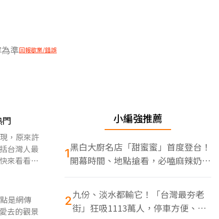
容為準
回報歇業/錯誤
小編強推薦
熱門
發現，原來許
黑白大廚名店「甜蜜蜜」首度登台！
括台灣人最
1
開幕時間、地點搶看，必嗑麻辣奶油
快來看看這
蝦
九份、淡水都輸它！「台灣最夯老
景點是網傳
2
街」狂吸1113萬人，停車方便、特
愛去的觀景