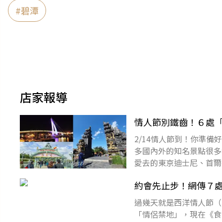
#
碧潭
店家報導
情人節別鐵齒！６處
2/14情人節到！你準
多國內外的知名景點很多
愛去的東京迪士尼、首爾
份「情侶禁地」清單吧～
約會先止步！網傳７處
過幾天就是西洋情人節（
「情侶禁地」，現在《食