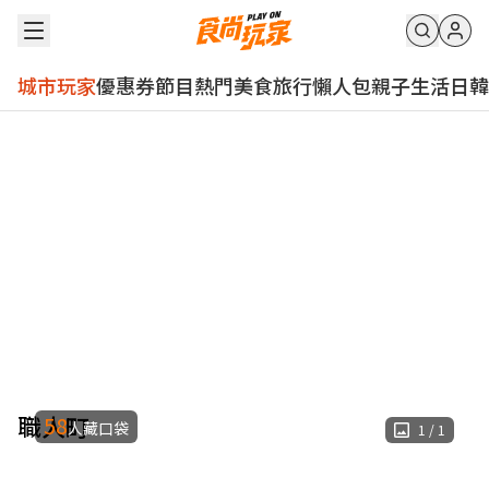
城市玩家
優惠券
節目
熱門
美食
旅行
懶人包
親子
生活
日韓
職人町
58
人藏口袋
1
/
1