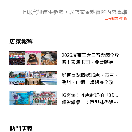
上述資訊僅供參考，以店家景點實際內容為準
回報歇業/錯誤
店家報導
2026屏東三大日音樂節全攻
略！表演卡司、免費轉播平
台、周邊美食景點推薦
屏東景點精選16處，市區、
潮州、山線、海線最全攻
略，推薦親子、情侶景點
IG夯爆！４處超好拍「3D立
體彩繪牆」：巨型抹香鯨、
懷舊柑仔店、紅色巨龍
熱門店家