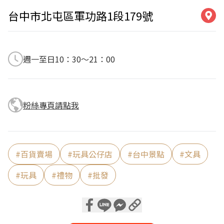
台中市北屯區軍功路1段179號
週一至日10：30～21：00
粉絲專頁請點我
#
百貨賣場
#
玩具公仔店
#
台中景點
#
文具
#
玩具
#
禮物
#
批發