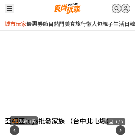
城市玩家
優惠券
節目
熱門
美食
旅行
懶人包
親子
生活
日韓
亞細亞toys批發家族 （台中北屯場）
29
人藏口袋
1
/
3