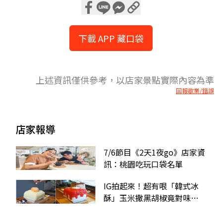
下載 APP 藏口袋
上述資訊僅供參考，以店家景點實際內容為準
回報歇業/錯誤
店家報導
7/6節目《2天1夜go》店家資
訊：桃園吃玩口袋名單
IG拍起來！超有哏「韓式冰
酥」玉米撒黑胡椒竟對味，
限量版番茄包「蜜餞」也必
點