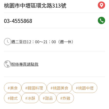
桃園市中壢區環北路313號
03-4555868
週二至日12：00～21：00（週一休）
粉絲專頁請點我
#
美食
#
韓國料理
#
桃園美食
#
桃園中壢
#
韓式
#
冰酥
#
甜品
#
炸雞