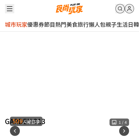
城市玩家
優惠券
節目
熱門
美食
旅行
懶人包
親子
生活
日韓
GARDEN 313
509
人藏口袋
1
/
4