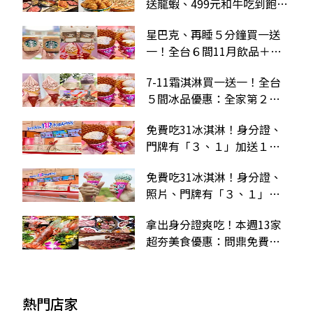
送龍蝦、499元和牛吃到飽，
星巴克、麥當勞買一送一
星巴克、再睡５分鐘買一送
一！全台６間11月飲品＋冰
品優惠，31冰淇淋送１球
7-11霜淇淋買一送一！全台
５間冰品優惠：全家第２件
10元、CREMIA免費變雙杯
免費吃31冰淇淋！身分證、
門牌有「３、１」加送１
球，再吃最新抹茶豆粉口味
免費吃31冰淇淋！身分證、
照片、門牌有「３、１」享
優惠，只到4/5快搶吃
拿出身分證爽吃！本週13家
超夯美食優惠：問鼎免費吃
大龍蝦、燒肉同話５折起
熱門店家