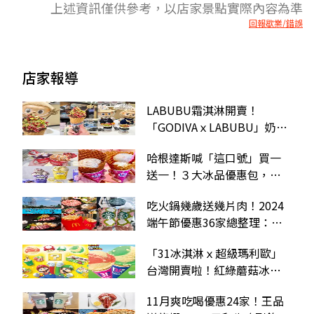
上述資訊僅供參考，以店家景點實際內容為準
回報歇業/錯誤
店家報導
LABUBU霜淇淋開賣！
「GODIVAｘLABUBU」奶
昔、霜淇淋登場，超Q金湯匙
哈根達斯喊「這口號」買一
免費送
送一！３大冰品優惠包，酷
聖石、31冰淇淋一次吃
吃火鍋幾歲送幾片肉！2024
端午節優惠36家總整理：麥
當勞、星巴克買一送一
「31冰淇淋ｘ超級瑪利歐」
台灣開賣啦！紅綠蘑菇冰淇
淋、水管聖代10新品
11月爽吃喝優惠24家！王品