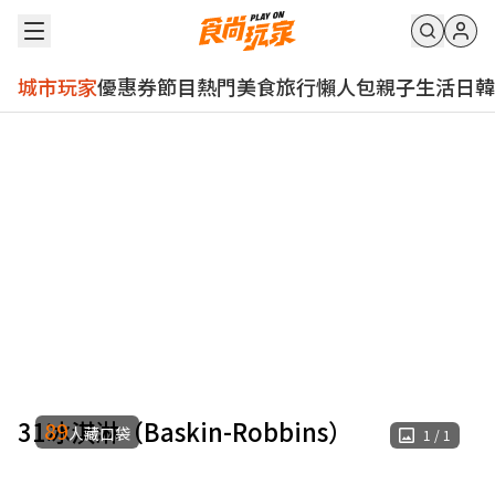
城市玩家
優惠券
節目
熱門
美食
旅行
懶人包
親子
生活
日韓
31冰淇淋（Baskin-Robbins）
89
人藏口袋
1
/
1