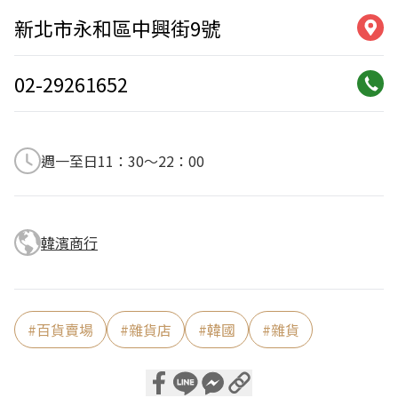
新北市永和區中興街9號
02-29261652
週一至日11：30～22：00
韓濱商行
#
百貨賣場
#
雜貨店
#
韓國
#
雜貨