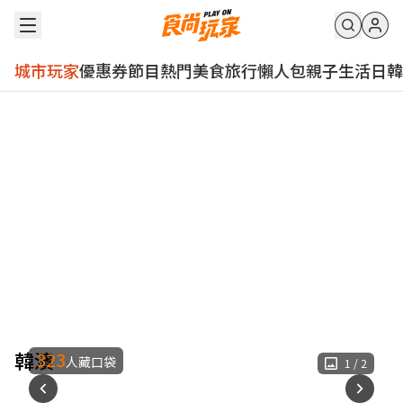
城市玩家
優惠券
節目
熱門
美食
旅行
懶人包
親子
生活
日韓
韓濱
323
人藏口袋
1
/
2