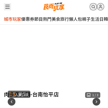
城市玩家
優惠券
節目
熱門
美食
旅行
懶人包
親子
生活
日韓
肉多多火鍋-台南怡平店
19
人藏口袋
1
/
3