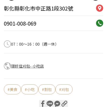
彰化縣彰化市中正路1段302號
0901-008-069
07：00～16：00（週一休）
璟好佳刈包- 小吃店
#
美食
#
小吃
#
割包
#
刈包