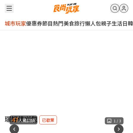
城市玩家
優惠券
節目
熱門
美食
旅行
懶人包
親子
生活
日韓
璟好佳刈包
47
已歇業
人藏口袋
1
/
3