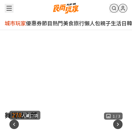
城市玩家
優惠券
節目
熱門
美食
旅行
懶人包
親子
生活
日韓
舞陽點心鋪
278
人藏口袋
1
/
3