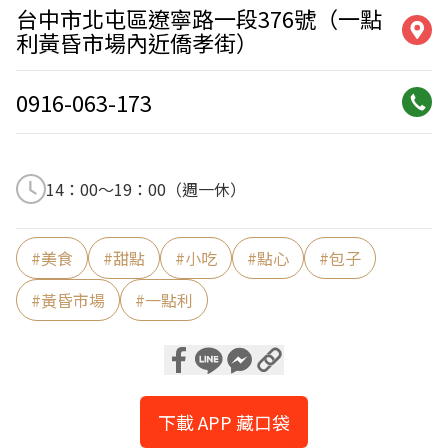
台中市北屯區遼寧路一段376號（一點
利黃昏市場內近僑孝街）
0916-063-173
14：00～19：00（週一休）
#
美食
#
甜點
#
小吃
#
點心
#
包子
#
黃昏市場
#
一點利
下載 APP 藏口袋