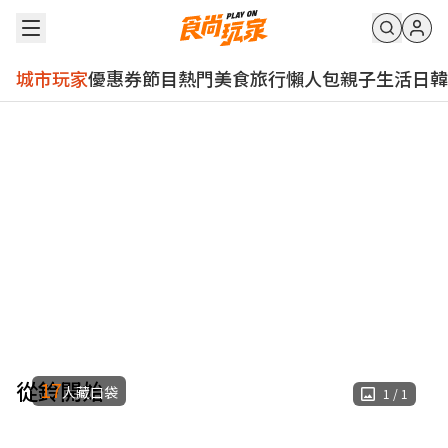
城市玩家
優惠券
節目
熱門
美食
旅行
懶人包
親子
生活
日韓
從鈴開始
17
人藏口袋
1
/
1