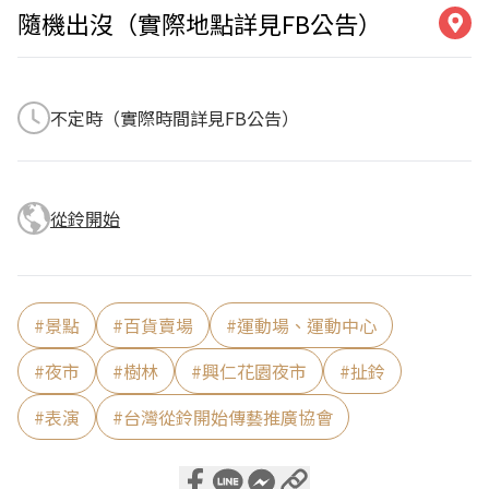
隨機出沒（實際地點詳見FB公告）
不定時（實際時間詳見FB公告）
從鈴開始
#
景點
#
百貨賣場
#
運動場、運動中心
#
夜市
#
樹林
#
興仁花園夜市
#
扯鈴
#
表演
#
台灣從鈴開始傳藝推廣協會