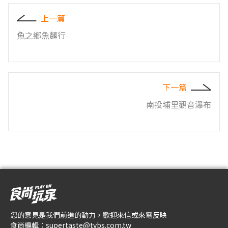
上一篇
魚之鄉魚麵行
下一篇
南投埔里觀音瀑布
您的意見是我們前進的動力，歡迎來信或來電反映
食尚編輯：
supertaste@tvbs.com.tw