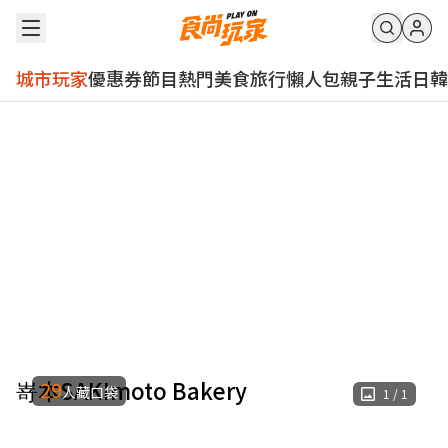
城市玩家
優惠券
節目
熱門
美食
旅行
懶人包
親子
生活
日韓
嵜本SAKImoto Bakery
29
人藏口袋
1
/
1