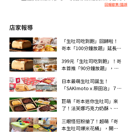
回報歇業/錯誤
店家報導
「生吐司吃到飽」回歸啦！
嵜本「100分鐘放題」延長，
21款麵包＋６款飲品無限續
399元「生吐司吃到飽」！嵜
本首推「90分鐘放題」，無
限續18款麵包＋７款飲品
日本最萌生吐司誕生！
「SAKImotoｘ原田治」７款
可愛新品，再衝３大門市打
巨萌「嵜本迷你生吐司」來
卡
了！法芙娜巧克力奶酥、迷
你奶黃生吐司２款都要收
三眼怪狂粉搶了！超萌「嵜
本生吐司爆米花桶」，開賣