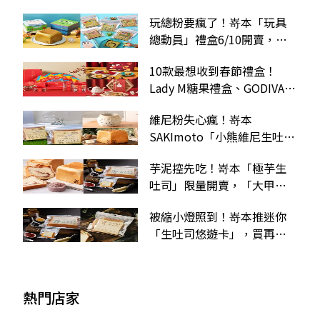
時間、售價、通路一次看
玩總粉要瘋了！嵜本「玩具
總動員」禮盒6/10開賣，三
眼怪、巴斯光年太欠收
10款最想收到春節禮盒！
Lady M糖果禮盒、GODIVA虎
年巧克力、迪士尼米奇曲奇
維尼粉失心瘋！嵜本
SAKImoto「小熊維尼生吐
司」萌翻，再收蜂蜜罐湯
芋泥控先吃！嵜本「極芋生
碗、皮革圍裙
吐司」限量開賣，「大甲芋
頭＋北海道生乳」香濃綿密
被縮小燈照到！嵜本推迷你
「生吐司悠遊卡」，買再送
「極生生吐司」、100元折扣
碼
熱門店家