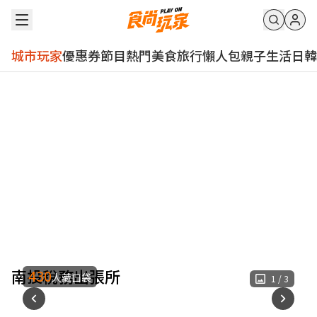
城市玩家
優惠券
節目
熱門
美食
旅行
懶人包
親子
生活
日韓
南投稅務出張所
430
人藏口袋
1
/
3