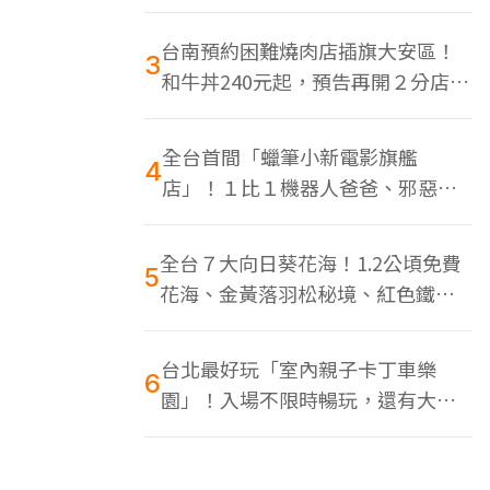
色美食多
台南預約困難燒肉店插旗大安區！
3
和牛丼240元起，預告再開２分店、
地點曝光
全台首間「蠟筆小新電影旗艦
4
店」！１比１機器人爸爸、邪惡正
男，百款周邊買翻
全台７大向日葵花海！1.2公頃免費
5
花海、金黃落羽松秘境、紅色鐵橋
同框
台北最好玩「室內親子卡丁車樂
6
園」！入場不限時暢玩，還有大螢
幕Switch遊戲區