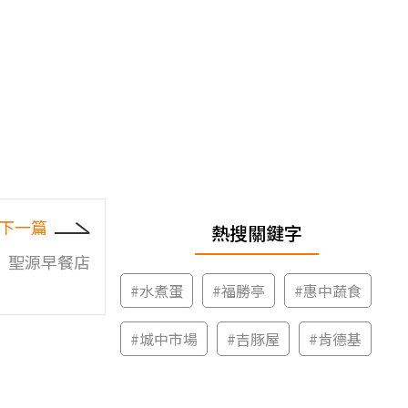
下一篇
熱搜關鍵字
聖源早餐店
#
水煮蛋
#
福勝亭
#
惠中蔬食
#
城中市場
#
吉豚屋
#
肯德基