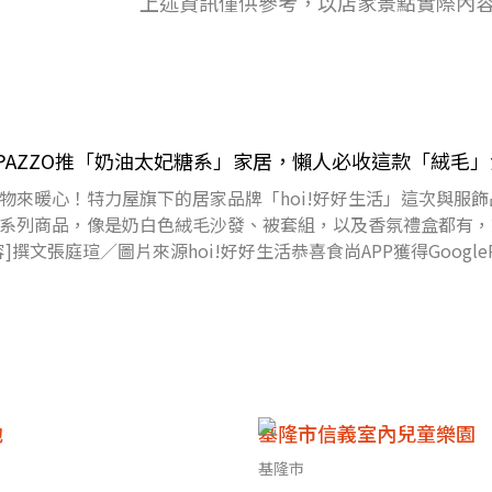
上述資訊僅供參考，以店家景點實際內
PAZZO推「奶油太妃糖系」家居，懶人必收這款「絨毛
來暖心！特力屋旗下的居家品牌「hoi!好好生活」這次與服飾品
系列商品，像是奶白色絨毛沙發、被套組，以及香氛禮盒都有，
撰文張庭瑄／圖片來源hoi!好好生活恭喜食尚APP獲得GoogleP
池
基隆市信義室內兒童樂園
基隆市