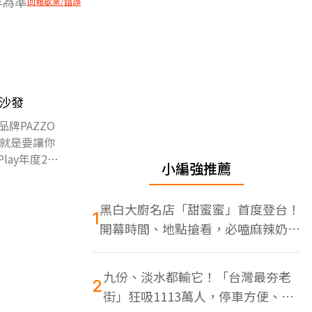
容為準
回報歇業/錯誤
」沙發
牌PAZZO
就是要讓你
lay年度2大
小編強推薦
黑白大廚名店「甜蜜蜜」首度登台！
1
開幕時間、地點搶看，必嗑麻辣奶油
蝦
九份、淡水都輸它！「台灣最夯老
2
街」狂吸1113萬人，停車方便、特