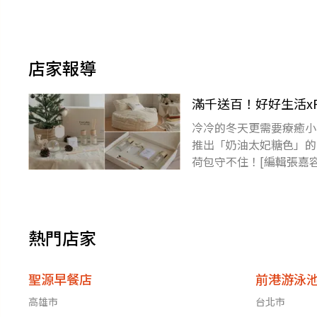
店家報導
滿千送百！好好生活x
冷冷的冬天更需要療癒小物
推出「奶油太妃糖色」的
荷包守不住！[編輯張嘉容]
獎項點我
熱門店家
聖源早餐店
前港游泳
高雄市
台北市