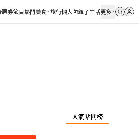
優惠券
節目
熱門
美食
旅行
懶人包
親子
生活
更多
人氣點閱榜