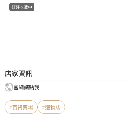
好評收藏中
店家資訊
官網請點我
#
百貨賣場
#
選物店