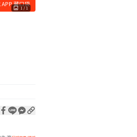
 APP 藏口袋
1
/
1