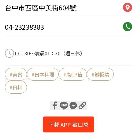
台中市西區中美街604號
04-23238383
17：30～凌晨01：30（週三休）
#
美食
#
日本料理
#
高CP值
#
鐵板燒
#
日料
下載 APP 藏口袋