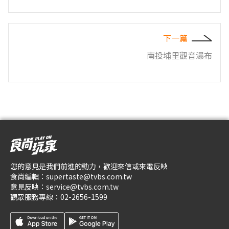
下一篇
南投埔里觀音瀑布
您的意見是我們前進的動力，歡迎來信或來電反映
食尚編輯：
supertaste@tvbs.com.tw
意見反映：
service@tvbs.com.tw
觀眾服務專線：
02-2656-1599