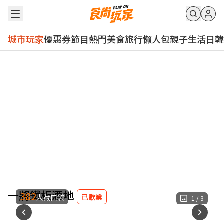
城市玩家
優惠券
節目
熱門
美食
旅行
懶人包
親子
生活
日韓
一將鐵板酒地
382
已歇業
人藏口袋
1
/
3