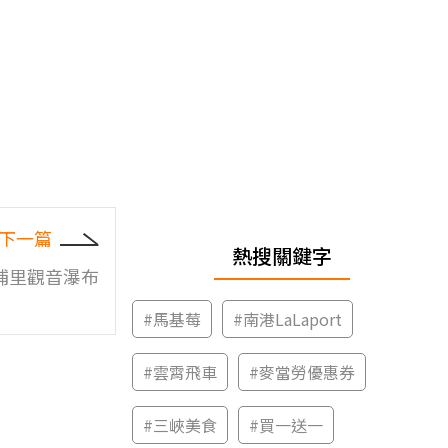
下一篇
熱搜關鍵字
埔里觀音瀑布
#
馬基莓
#
南港LaLaport
#
雲霄飛車
#
麥當勞優惠券
#
三峽美食
#
買一送一