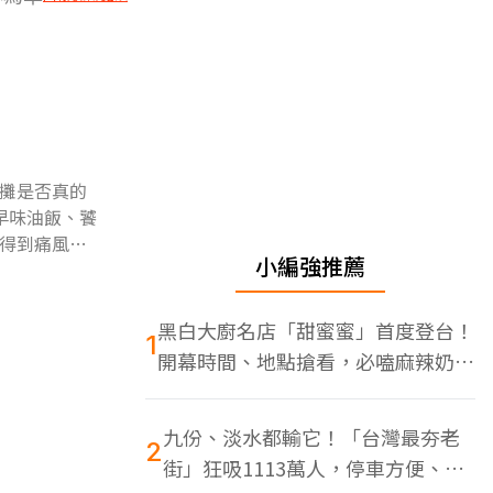
攤是否真的
早味油飯、饕
得到痛風超
小編強推薦
黑白大廚名店「甜蜜蜜」首度登台！
1
開幕時間、地點搶看，必嗑麻辣奶油
蝦
九份、淡水都輸它！「台灣最夯老
2
街」狂吸1113萬人，停車方便、特