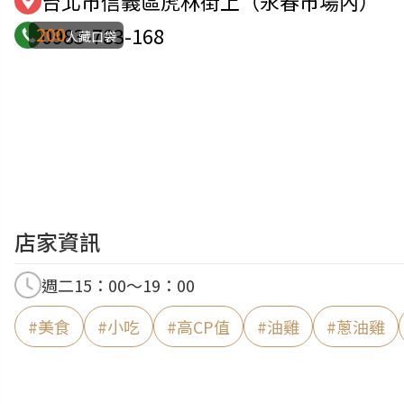
台北市信義區虎林街上（永春市場內）
200
0983-783-168
人藏口袋
店家資訊
週二15：00～19：00
#
美食
#
小吃
#
高CP值
#
油雞
#
蔥油雞