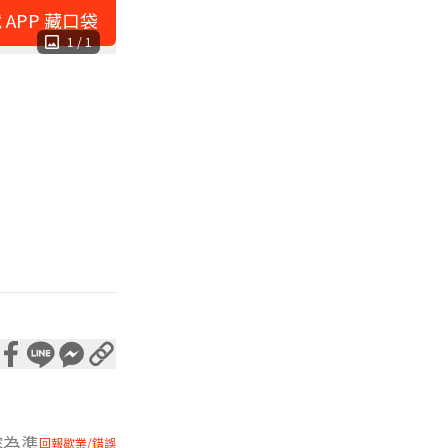
 APP 藏口袋
1
/
1
容為準
回報歇業/錯誤