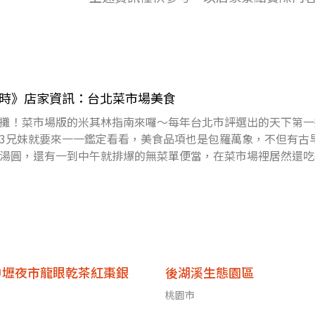
8小時》店家資訊：台北菜市場美食
攤！菜市場版的米其林指南來囉～每年台北市評選出的天下第一
3兄妹就要來一一鑑定看看，美食品項也是包羅萬象，不但有古
湯圓，還有一到中午就排爆的無菜單便當，在菜市場裡居然還吃
好，菜市場美
中壢夜市龍眼乾茶紅棗銀
後湖溪生態園區
桃園市