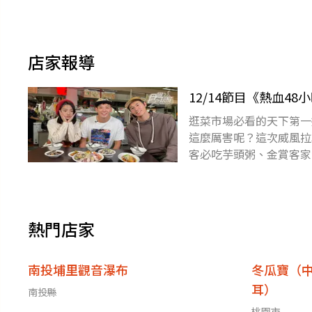
店家報導
12/14節目《熱血4
逛菜市場必看的天下第一
這麼厲害呢？這次威風拉
客必吃芋頭粥、金賞客家
值海鮮麵；快把筆記準備
熱門店家
南投埔里觀音瀑布
冬瓜寶（
耳）
南投縣
桃園市