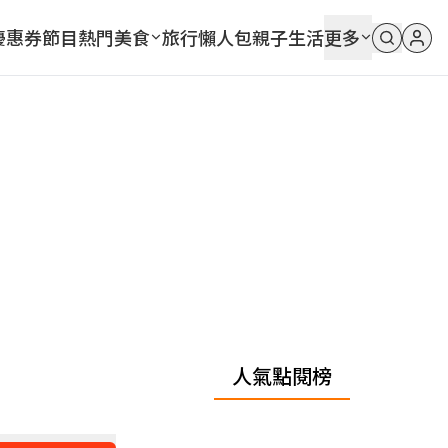
優惠券
節目
熱門
美食
旅行
懶人包
親子
生活
更多
人氣點閱榜