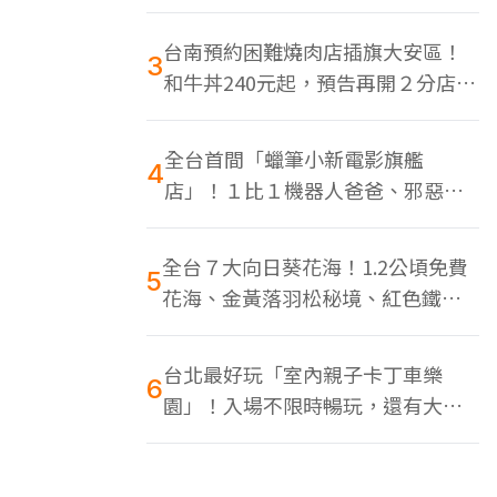
色美食多
台南預約困難燒肉店插旗大安區！
3
和牛丼240元起，預告再開２分店、
地點曝光
全台首間「蠟筆小新電影旗艦
4
店」！１比１機器人爸爸、邪惡正
男，百款周邊買翻
全台７大向日葵花海！1.2公頃免費
5
花海、金黃落羽松秘境、紅色鐵橋
同框
台北最好玩「室內親子卡丁車樂
6
園」！入場不限時暢玩，還有大螢
幕Switch遊戲區