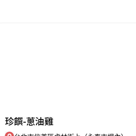
珍饌-蔥油雞