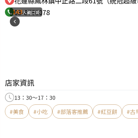
花蓮縣鳳林鎮中正路二段61號（統冠超
143
03-8760078
人藏口袋
店家資訊
13：30～17：30
#
美食
#
小吃
#
部落客推薦
#
紅豆餅
#
古