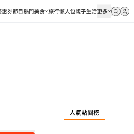
優惠券
節目
熱門
美食
旅行
懶人包
親子
生活
更多
人氣點閱榜