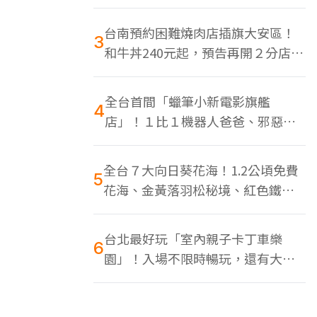
色美食多
台南預約困難燒肉店插旗大安區！
3
和牛丼240元起，預告再開２分店、
地點曝光
全台首間「蠟筆小新電影旗艦
4
店」！１比１機器人爸爸、邪惡正
男，百款周邊買翻
全台７大向日葵花海！1.2公頃免費
5
花海、金黃落羽松秘境、紅色鐵橋
同框
台北最好玩「室內親子卡丁車樂
6
園」！入場不限時暢玩，還有大螢
幕Switch遊戲區