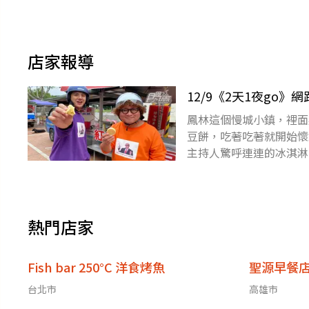
店家報導
12/9《2天1夜go
鳳林這個慢城小鎮，裡面
豆餅，吃著吃著就開始懷
主持人驚呼連連的冰淇淋
啦，不吃還好，一吃不得
熱門店家
Fish bar 250°C 洋食烤魚
聖源早餐
台北市
高雄市