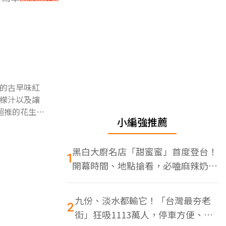
的古早味紅
檬汁以及讓
超推的花生店
小編強推薦
黑白大廚名店「甜蜜蜜」首度登台！
1
開幕時間、地點搶看，必嗑麻辣奶油
蝦
九份、淡水都輸它！「台灣最夯老
2
街」狂吸1113萬人，停車方便、特