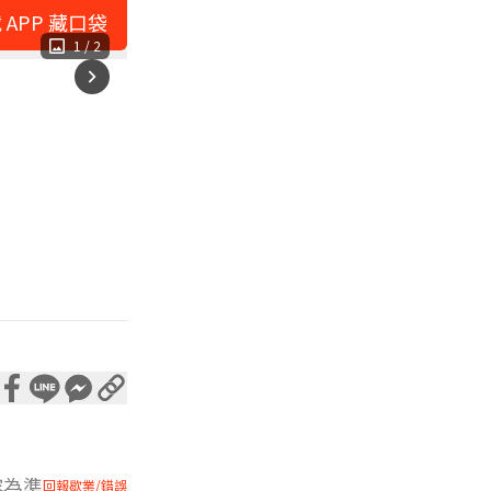
 APP 藏口袋
1
/
2
容為準
回報歇業/錯誤