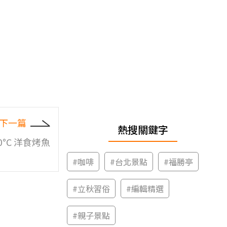
下一篇
熱搜關鍵字
250°C 洋食烤魚
#
咖啡
#
台北景點
#
福勝亭
#
立秋習俗
#
編輯精選
#
親子景點