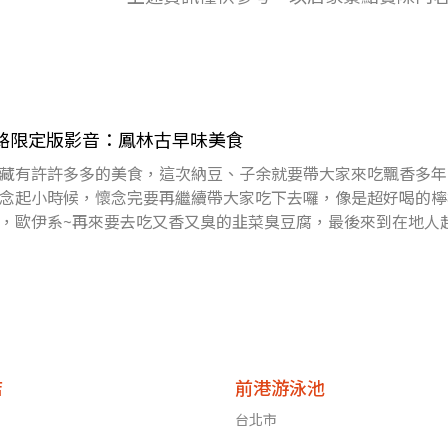
》網路限定版影音：鳳林古早味美食
藏有許許多多的美食，這次納豆、子余就要帶大家來吃飄香多年
念起小時候，懷念完要再繼續帶大家吃下去囉，像是超好喝的檸
，歐伊系~再來要去吃又香又臭的韭菜臭豆腐，最後來到在地人
了，吃完「稻
店
前港游泳池
台北市