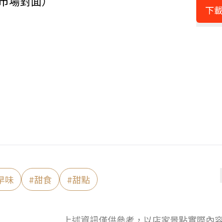
級市場對面）
下載
早味
#
甜食
#
甜點
上述資訊僅供參考，以店家景點實際內