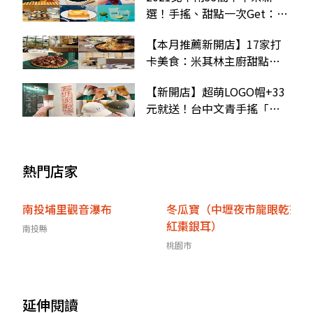
選！手搖、甜點一次Get：生
吐司、炸雞奶蓋茶、水果花
【本月推薦新開店】17家打
三明治
卡美食：米其林主廚甜點、
中島吧檯咖啡廳、網美風獨
【新開店】超萌LOGO帽+33
享鍋
元就送！台中文青手搖「茶
明載波」直擊，超猛千次奶
蓋先喝
熱門店家
南投埔里觀音瀑布
冬瓜寶（中壢夜市龍眼乾茶
紅棗銀耳）
南投縣
桃園市
延伸閱讀