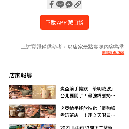
下載 APP 藏口袋
上述資訊僅供參考，以店家景點實際內容為準
回報歇業/錯誤
店家報導
炎亞綸手搖飲「茶明載波」
台北要開了！最強鍋煮奶茶
店開在這，奶茶人跟上
炎亞綸手搖飲進化「最強鍋
煮奶茶店」！連２天喝買一
送一，４月台北也將展店
2021北中南33間下午茶新