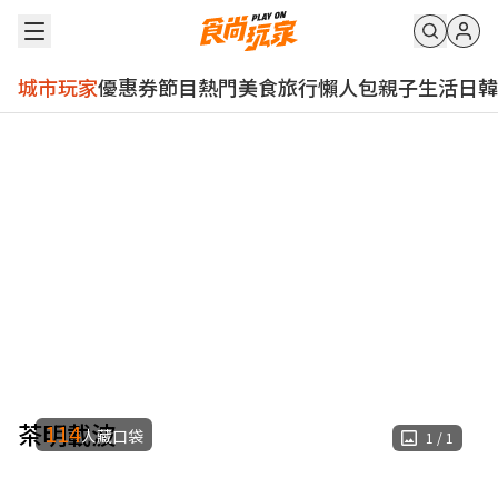
城市玩家
優惠券
節目
熱門
美食
旅行
懶人包
親子
生活
日韓
茶明載波
114
人藏口袋
1
/
1