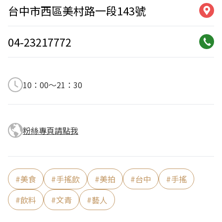
台中市西區美村路一段143號
04-23217772
10：00～21：30
粉絲專頁請點我
#
美食
#
手搖飲
#
美拍
#
台中
#
手搖
#
飲料
#
文青
#
藝人