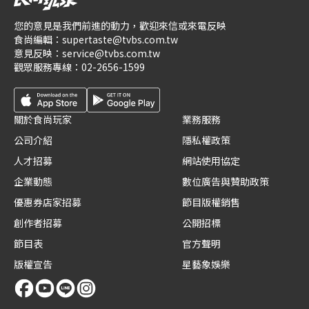
您的意見是我們前進的動力，歡迎來信或來電反映
食尚編輯：
supertaste@tvbs.com.tw
意見反映：
service@tvbs.com.tw
觀眾服務專線：
02-2656-1599
關於食尚玩家
業務服務
公司介紹
隱私權政策
人才招募
網站使用協定
企業動態
數位廣告與贊助政策
優惠券店家招募
節目版權銷售
創作者招募
公開招標
節目表
官方聲明
版權宣告
星藝象娛樂