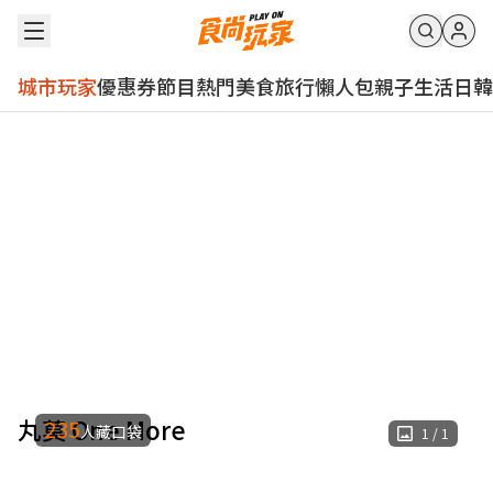
城市玩家
優惠券
節目
熱門
美食
旅行
懶人包
親子
生活
日韓
丸莫 One More
235
人藏口袋
1
/
1