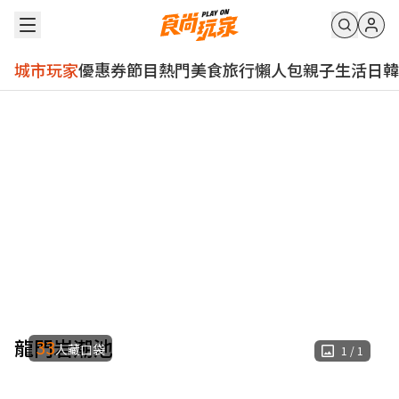
城市玩家
優惠券
節目
熱門
美食
旅行
懶人包
親子
生活
日韓
龍門岩潮池
33
人藏口袋
1
/
1