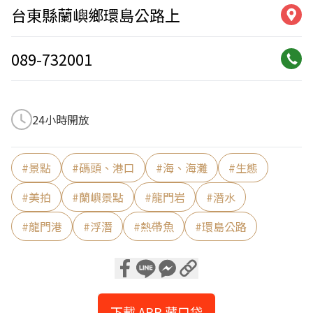
台東縣蘭嶼鄉環島公路上
089-732001
24小時開放
#
景點
#
碼頭、港口
#
海、海灘
#
生態
#
美拍
#
蘭嶼景點
#
龍門岩
#
潛水
#
龍門港
#
浮潛
#
熱帶魚
#
環島公路
下載 APP 藏口袋