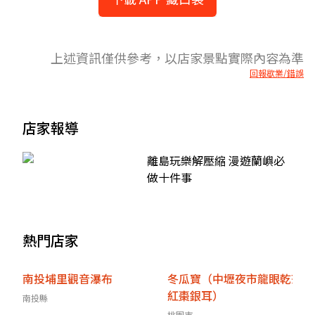
上述資訊僅供參考，以店家景點實際內容為準
回報歇業/錯誤
店家報導
離島玩樂解壓縮 漫遊蘭嶼必
做十件事
熱門店家
南投埔里觀音瀑布
冬瓜寶（中壢夜市龍眼乾茶
紅棗銀耳）
南投縣
桃園市