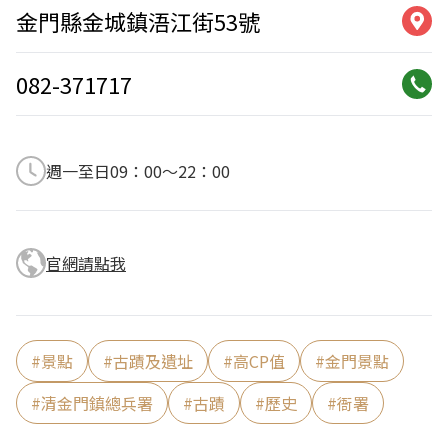
金門縣金城鎮浯江街53號
082-371717
週一至日09：00～22：00
官網請點我
#
景點
#
古蹟及遺址
#
高CP值
#
金門景點
#
清金門鎮總兵署
#
古蹟
#
歷史
#
衙署