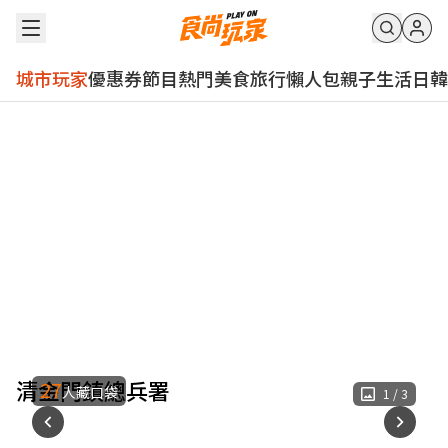
城市玩家
優惠券
節目
熱門
美食
旅行
懶人包
親子
生活
日韓
清金門鎮總兵署
27
人藏口袋
1
/
3