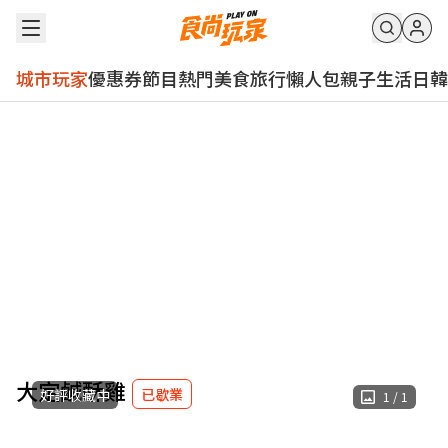
城市玩家
優惠券
節目
熱門
美食
旅行
懶人包
親子
生活
日韓
大定鹹酥雞
已歇業
好評收藏中
1
/
1