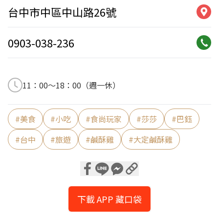
台中市中區中山路26號
0903-038-236
11：00～18：00（週一休）
#
美食
#
小吃
#
食尚玩家
#
莎莎
#
巴鈺
#
台中
#
旅遊
#
鹹酥雞
#
大定鹹酥雞
下載 APP 藏口袋