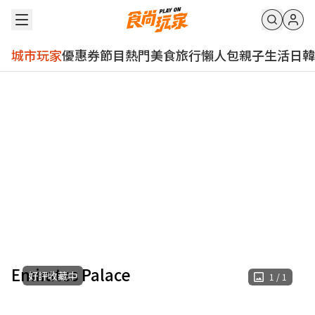
城市玩家
優惠券
節目
熱門
美食
旅行
懶人包
親子
生活
日韓
Emirates Palace
好評收藏中
1
/
1